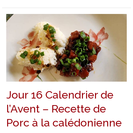
Jour
16
Calendrier
de
l’Avent
–
Recette
de
Porc
à
Jour 16 Calendrier de
la
calédonienne
l’Avent – Recette de
Porc à la calédonienne