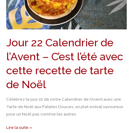
–
C’est
l’été
avec
cette
Jour 22 Calendrier de
recette
de
l’Avent – C’est l’été avec
tarte
de
cette recette de tarte
Noël
de Noël
Célébrez le jour 22 de notre Calendrier de l’Avent avec une
Tarte de Noël aux Patates Douces, un plat estival savoureux
pour un Noël pas comme les autres.
Lire la suite »