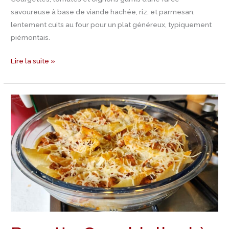
savoureuse à base de viande hachée, riz, et parmesan,
lentement cuits au four pour un plat généreux, typiquement
piémontais.
Lire la suite »
Recette
Conchiglioni
à
la
saucisse
et
pancetta