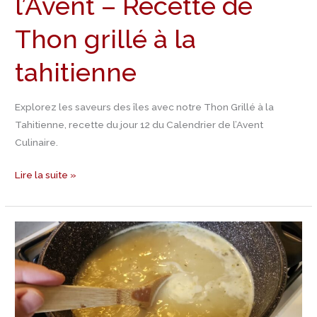
l’Avent – Recette de
la
tahitienne
Thon grillé à la
tahitienne
Explorez les saveurs des îles avec notre Thon Grillé à la
Tahitienne, recette du jour 12 du Calendrier de l’Avent
Culinaire.
Lire la suite »
Jour
11
Calendrier
de
l’Avent