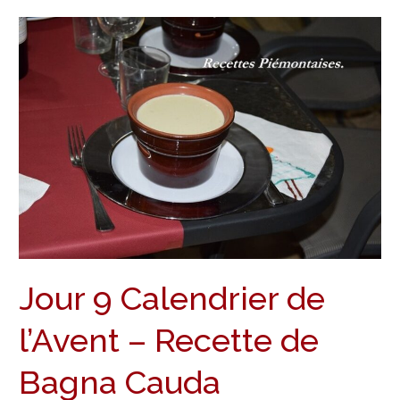
Jour
9
Calendrier
de
l’Avent
–
Recette
de
Bagna
Cauda
Jour 9 Calendrier de
l’Avent – Recette de
Bagna Cauda