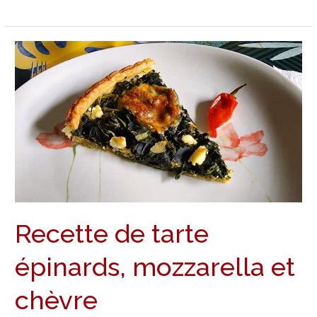
Recette
de
tarte
épinards,
mozzarella
et
chèvre
Recette de tarte
épinards, mozzarella et
chèvre