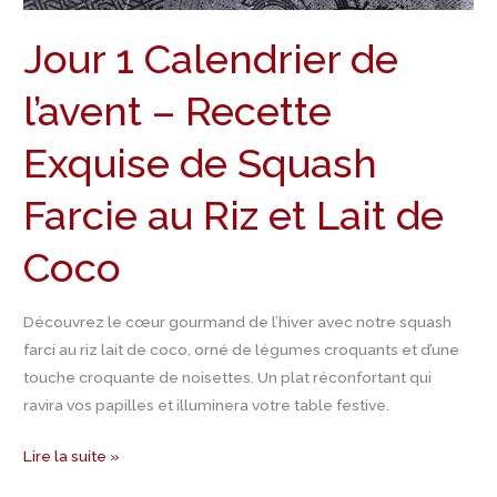
Riz
Jour 1 Calendrier de
et
Lait
l’avent – Recette
de
Coco
Exquise de Squash
Farcie au Riz et Lait de
Coco
Découvrez le cœur gourmand de l’hiver avec notre squash
farci au riz lait de coco, orné de légumes croquants et d’une
touche croquante de noisettes. Un plat réconfortant qui
ravira vos papilles et illuminera votre table festive.
Lire la suite »