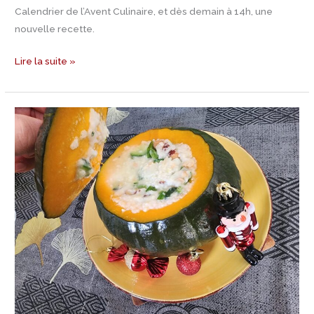
Calendrier de l’Avent Culinaire, et dès demain à 14h, une
nouvelle recette.
Lire la suite »
Jour
1
Calendrier
de
l’avent
–
Recette
Exquise
de
Squash
Farcie
au