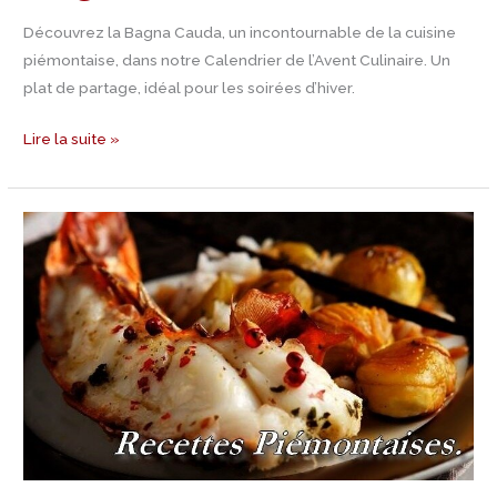
Découvrez la Bagna Cauda, un incontournable de la cuisine
piémontaise, dans notre Calendrier de l’Avent Culinaire. Un
plat de partage, idéal pour les soirées d’hiver.
Lire la suite »
Jour
8
Calendrier
de
l’Avent
–
Recette
de
Langouste
à