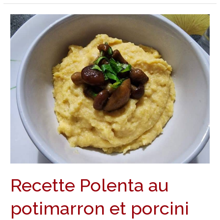
Recette
Polenta
au
potimarron
et
porcini
Recette Polenta au
potimarron et porcini