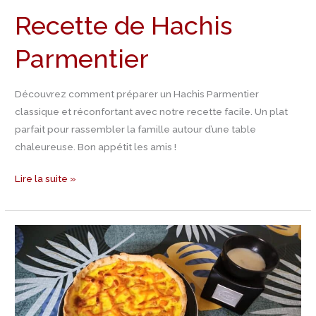
Recette de Hachis
Parmentier
Découvrez comment préparer un Hachis Parmentier
classique et réconfortant avec notre recette facile. Un plat
parfait pour rassembler la famille autour d’une table
chaleureuse. Bon appétit les amis !
Lire la suite »
Jour
22
Calendrier
de
l’Avent