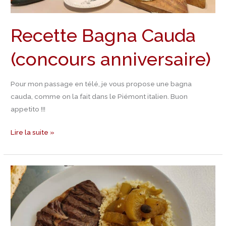
Recette Bagna Cauda
(concours anniversaire)
Pour mon passage en télé, je vous propose une bagna
cauda, comme on la fait dans le Piémont italien. Buon
appetito !!!
Lire la suite »
Recette
navets
confits
à
l’orientale