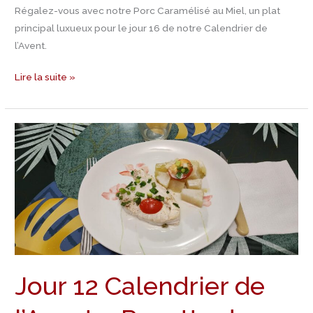
Régalez-vous avec notre Porc Caramélisé au Miel, un plat
principal luxueux pour le jour 16 de notre Calendrier de
l’Avent.
Lire la suite »
Jour
12
Calendrier
de
l’Avent
–
Recette
de
Thon
Jour 12 Calendrier de
grillé
à