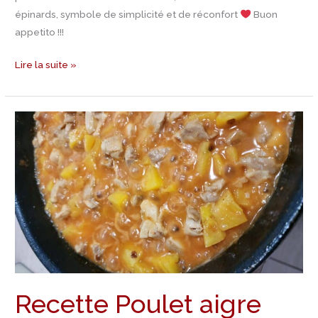
épinards, symbole de simplicité et de réconfort
Buon
appetito !!!
Lire la suite »
Recette
Poulet
aigre
doux
Recette Poulet aigre