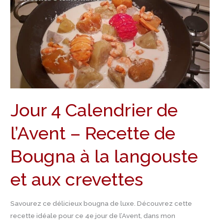
4
Calendrier
de
l’Avent
–
Recette
de
Bougna
Jour 4 Calendrier de
à
la
l’Avent – Recette de
langouste
et
Bougna à la langouste
aux
crevettes
et aux crevettes
Savourez ce délicieux bougna de luxe. Découvrez cette
recette idéale pour ce 4e jour de l’Avent, dans mon