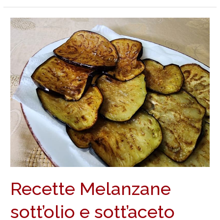
Recette
Melanzane
sott’olio
e
sott’aceto
Recette Melanzane
sott’olio e sott’aceto