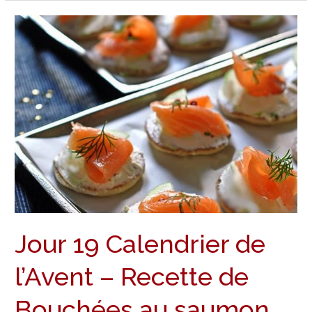
Jour
19
Calendrier
de
l’Avent
–
Recette
de
Bouchées
au
saumon
Jour 19 Calendrier de
l’Avent – Recette de
Bouchées au saumon