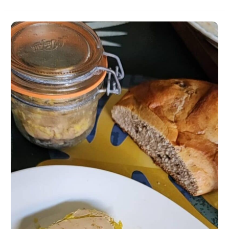
Recette
de
Foie
Gras
Maison,
à
la
Vanille,
pour
le
Réveillon