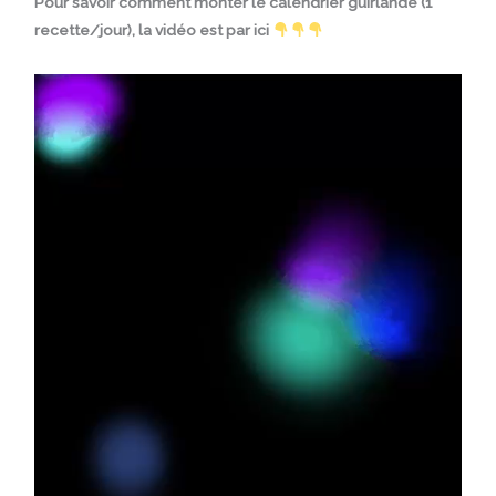
Pour savoir comment monter le calendrier guirlande (1
recette/jour), la vidéo est par ici