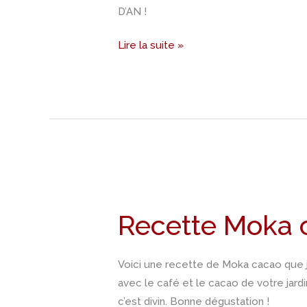
D’AN !
Lire la suite »
Recette
Moka
Recette Moka 
cacao
Voici une recette de Moka cacao que j’
avec le café et le cacao de votre jard
c’est divin. Bonne dégustation !