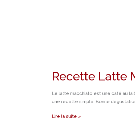
Recette
Latte
Recette Latte 
Macchiato
Le latte macchiato est une café au lait 
une recette simple. Bonne dégustation
Lire la suite »