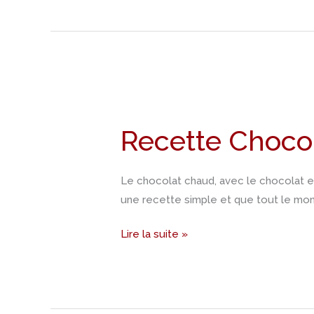
Recette
Chocolat
Recette Choco
chaud
de
Noël
Le chocolat chaud, avec le chocolat ext
une recette simple et que tout le mo
Lire la suite »