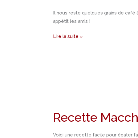
café
Il nous reste quelques grains de café 
appétit les amis !
Lire la suite »
Recette
Macchiato
Recette Macch
sans
machine
Voici une recette facile pour épater