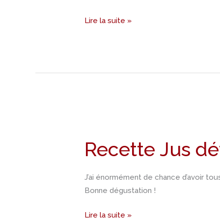
Lire la suite »
Recette
Jus
Recette Jus dé
détox
J’ai énormément de chance d’avoir tous 
Bonne dégustation !
Lire la suite »