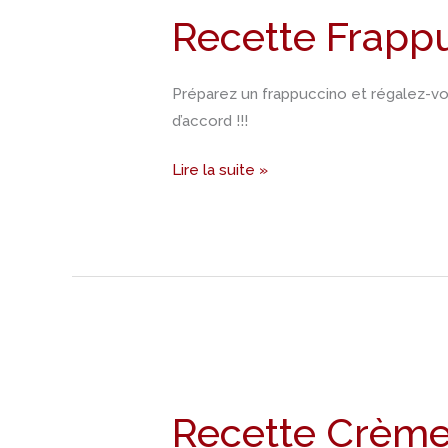
Frappuccino
Recette Frapp
Préparez un frappuccino et régalez-vou
d’accord !!!
Lire la suite »
Recette
Crème
Recette Crème
de