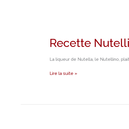
Recette
Nutellino,
Recette Nutelli
liqueur
de
Nutella
La liqueur de Nutella, le Nutellino, p
Lire la suite »