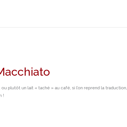
Macchiato
ou plutôt un lait « taché » au café, si l’on reprend la traductio
 !