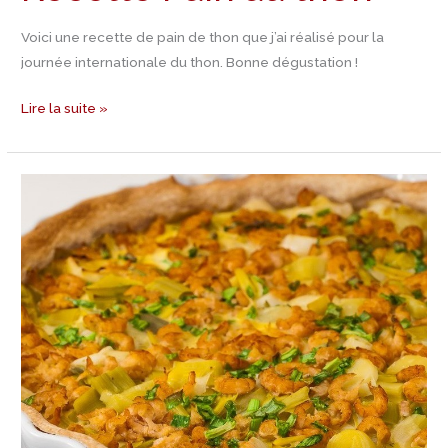
Voici une recette de pain de thon que j’ai réalisé pour la
journée internationale du thon. Bonne dégustation !
Lire la suite »
Recette
Tarte
aux
feuilles
de
manioc
et
aux
crevettes
de
pays