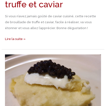
truffe et caviar
Si vous n’avez jamais goûté de caviar cuisiné, cette recette
de brouillade de truffe et caviar, facile à réaliser, va vous
étonner et vous allez l’apprécier. Bonne dégustation !
Lire la suite »
Recette
purée
de
patates
douces,
mozzarella
et
caviar