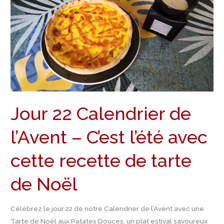
Calendrier
de
l’Avent
–
C’est
l’été
avec
cette
Jour 22 Calendrier de
recette
de
l’Avent – C’est l’été avec
tarte
de
cette recette de tarte
Noël
de Noël
Célébrez le jour 22 de notre Calendrier de l’Avent avec une
Tarte de Noël aux Patates Douces, un plat estival savoureux