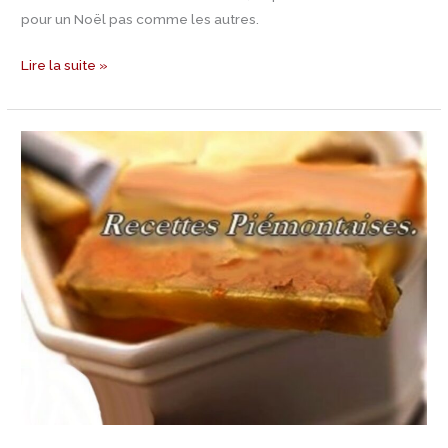
pour un Noël pas comme les autres.
Lire la suite »
Jour
14
Calendrier
de
l’Avent
–
Recette
de
Marbré
de
magret
et
de