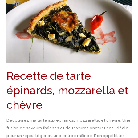
de
tarte
épinards,
mozzarella
et
chèvre
Recette de tarte
épinards, mozzarella et
chèvre
Découvrez ma tarte aux épinards, mozzarella, et chèvre. Une
fusion de saveurs fraîches et de textures onctueuses, idéale
pour un repas léger ou une entrée raffinée. Bon appétit les