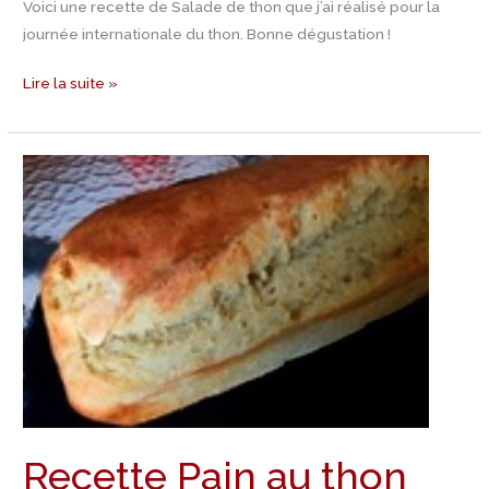
Voici une recette de Salade de thon que j’ai réalisé pour la
journée internationale du thon. Bonne dégustation !
Lire la suite »
Recette
Pain
au
thon
Recette Pain au thon