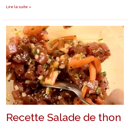
Lire la suite »
Recette
Salade
de
thon
Recette Salade de thon