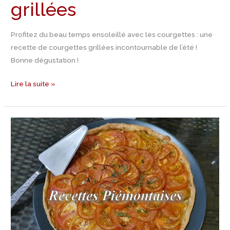
grillées
Profitez du beau temps ensoleillé avec les courgettes : une
recette de courgettes grillées incontournable de l’été !
Bonne dégustation !
Lire la suite »
Recette
Tarte
à
la
tomate