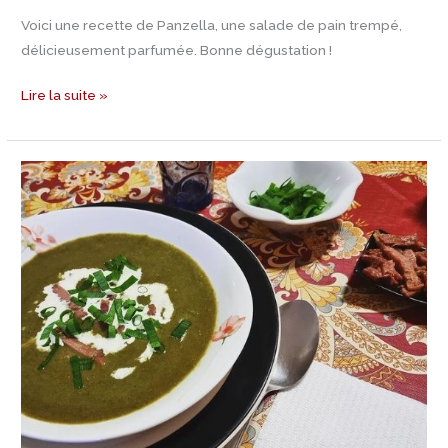
Voici une recette de Panzella, une salade de pain trempé,
délicieusement parfumée. Bonne dégustation !
Lire la suite »
Recette
Soupe
de
fanes
de
carottes