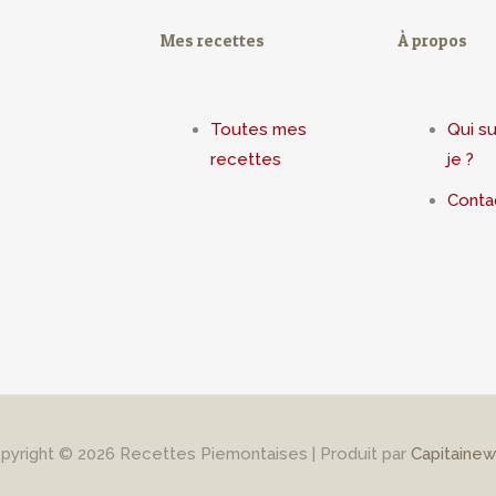
Mes recettes
À propos
Toutes mes
Qui su
recettes
je ?
Conta
pyright © 2026
Recettes Piemontaises
| Produit par
Capitaine