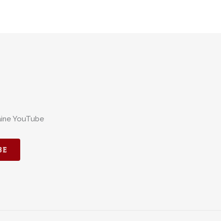
aine YouTube
BE