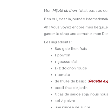
Mon
Mijoté de thon
n’était pas sec du
Ben oui, c’est la journée international
Ah ! Vous voyez encore mes béquilles
garder le strap une semaine, mon Dieu
Les ingrédients :
800 g de thon frais
1 poivron
1 gousse d’ail
1/2 d’oignon rouge
1 tomate
de l’huile de basilic (
Recette exp
persil frais de jardin
3 càs de sauce soja, nous nous
sel / poivre
une pincée de sucre