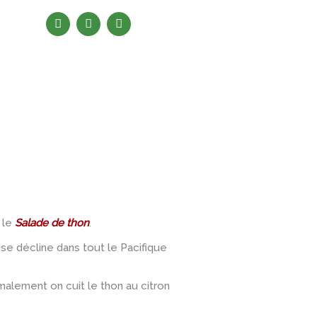
F
I
Y
a
n
o
c
s
u
e
t
t
b
a
u
o
g
b
o
r
e
k
a
m
: le
Salade de thon
.
se décline dans tout le Pacifique
malement on cuit le thon au citron