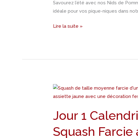
Savourez l’été avec nos Nids de Pomme
Nids
idéale pour vos pique-niques dans notr
de
Pomme
Lire la suite »
de
Terre
aux
Herbes
du
Jardin
Jour
1
Calendrier
Jour 1 Calendri
de
l’avent
Squash Farcie 
–
Recette