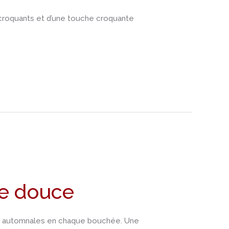
 croquants et d’une touche croquante
te douce
rs automnales en chaque bouchée. Une