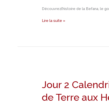
tomates
Découvrezl’histoire de la Befana, le go
confites
Lire la suite »
Jour
2
Jour 2 Calendr
Calendrier
de
de Terre aux H
l’avent
–
Recette