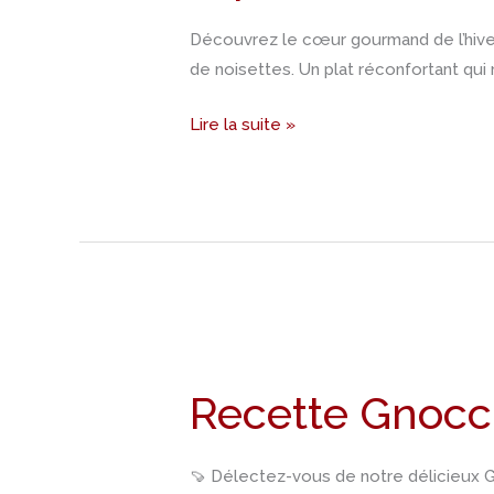
Exquise
Découvrez le cœur gourmand de l’hiver
de
de noisettes. Un plat réconfortant qui r
Squash
Farcie
Lire la suite »
au
Riz
et
Lait
de
Coco
Recette
Gnocchi
Recette Gnocc
de
squash
et
🍠 Délectez-vous de notre délicieux 
de