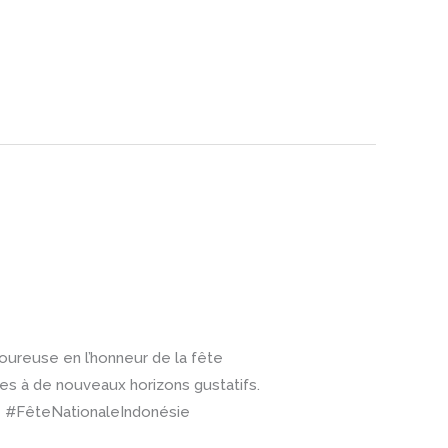
oureuse en l’honneur de la fête
les à de nouveaux horizons gustatifs.
re #FêteNationaleIndonésie