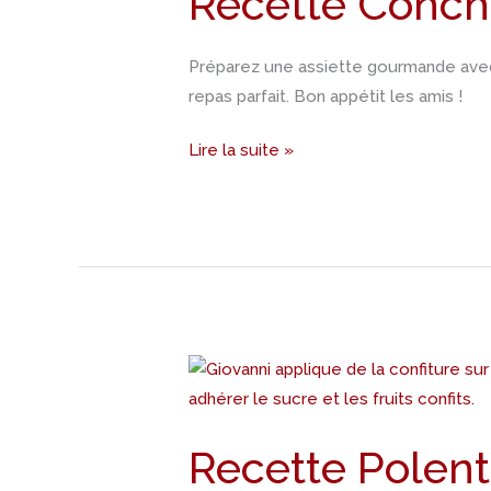
Recette Conchi
la
saucisse
Préparez une assiette gourmande avec d
et
repas parfait. Bon appétit les amis !
pancetta
Lire la suite »
Recette
Polenta
aux
Recette Polent
oignons
et