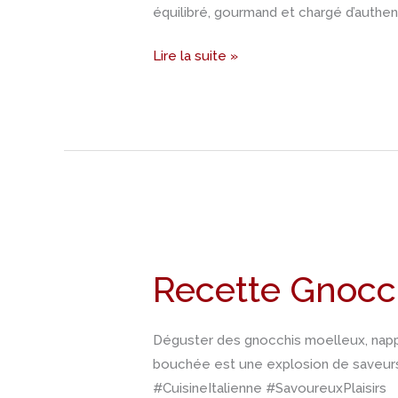
équilibré, gourmand et chargé d’authen
Lire la suite »
Recette
Gnocchi
Recette Gnocch
sauce
petits
pois,
Déguster des gnocchis moelleux, napp
crevettes
bouchée est une explosion de saveurs
#CuisineItalienne #SavoureuxPlaisirs