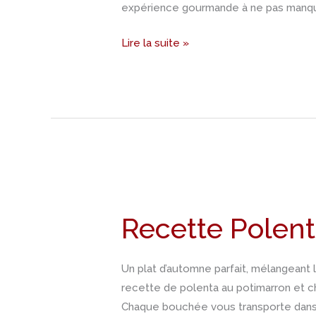
expérience gourmande à ne pas manq
patate
douce
Lire la suite »
Recette
Polenta
Recette Polent
au
potimarron
et
Un plat d’automne parfait, mélangeant 
porcini
recette de polenta au potimarron et c
Chaque bouchée vous transporte dans u