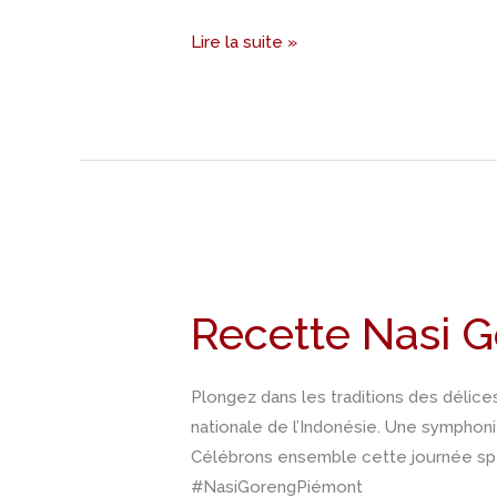
Lire la suite »
Recette
Nasi
Recette Nasi 
Goreng
Plongez dans les traditions des délic
nationale de l’Indonésie. Une symphoni
Célébrons ensemble cette journée spéc
#NasiGorengPiémont