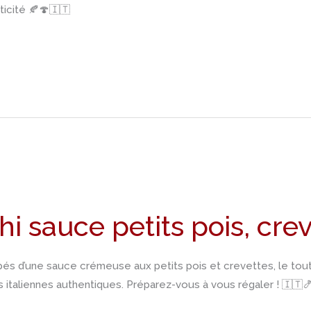
ticité 🍂🍄🇮🇹
i sauce petits pois, cre
és d’une sauce crémeuse aux petits pois et crevettes, le tou
 italiennes authentiques. Préparez-vous à vous régaler ! 🇮