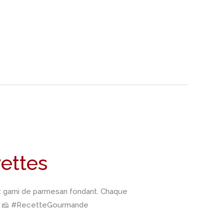
vettes
t garni de parmesan fondant. Chaque
🇹🍤🧀 #RecetteGourmande