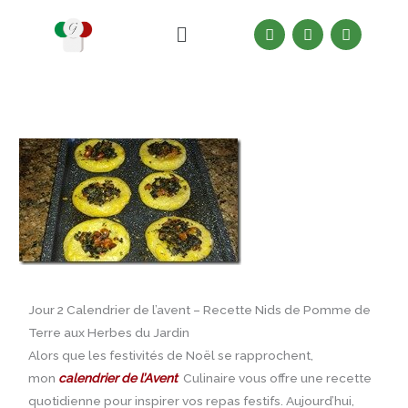
Aller
Menu
F
I
Y
au
a
n
o
c
s
u
contenu
e
t
t
b
a
u
o
g
b
o
r
e
k
a
m
Jour 2 Calendrier de l’avent – Recette Nids de Pomme de
Terre aux Herbes du Jardin
Alors que les festivités de Noël se rapprochent,
mon
calendrier de l’Avent
Culinaire vous offre une recette
quotidienne pour inspirer vos repas festifs. Aujourd’hui,