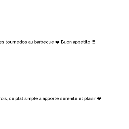
es tournedos au barbecue ❤️ Buon appetito !!!
s, ce plat simple a apporté sérénité et plaisir ❤️