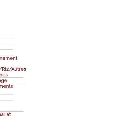
nement
/Riz/Autres
mes
nge
ments
ariat