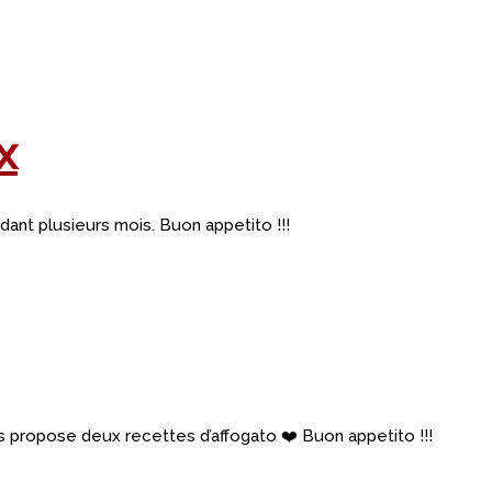
x
nt plusieurs mois. Buon appetito !!!
ous propose deux recettes d’affogato ❤️ Buon appetito !!!