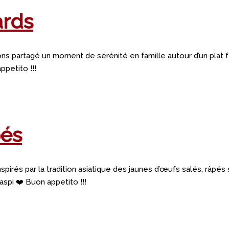
ards
s partagé un moment de sérénité en famille autour d’un plat f
ppetito !!!
pés
spirés par la tradition asiatique des jaunes d’œufs salés, râpés
spi ❤️ Buon appetito !!!