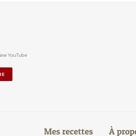
aine YouTube
BE
Mes recettes
À prop