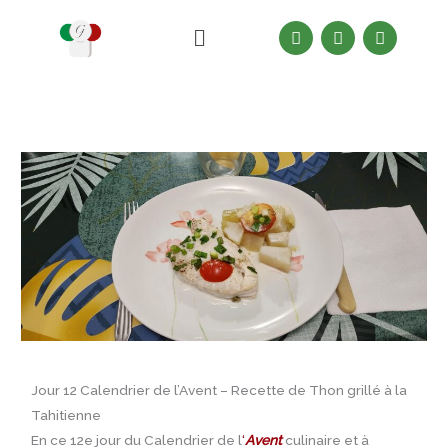
Aller
Menu
F
I
Y
au
a
n
o
c
s
u
contenu
e
t
t
b
a
u
o
g
b
o
r
e
k
a
m
Jour 12 Calendrier de l’Avent – Recette de Thon grillé à la
Tahitienne
En ce 12e jour du Calendrier de l
‘
Avent
culinaire et à