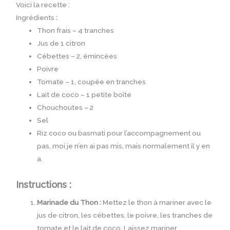
Voici la recette :
Ingrédients
:
Thon frais – 4 tranches
Jus de 1 citron
Cébettes – 2, émincées
Poivre
Tomate – 1, coupée en tranches
Lait de coco – 1 petite boîte
Chouchoutes – 2
Sel
Riz coco ou basmati pour l’accompagnement ou
pas, moi je n’en ai pas mis, mais normalement il y en
a.
Instructions :
Marinade du Thon :
Mettez le thon à mariner avec le
jus de citron, les cébettes, le poivre, les tranches de
tomate et le lait de coco. Laissez mariner.