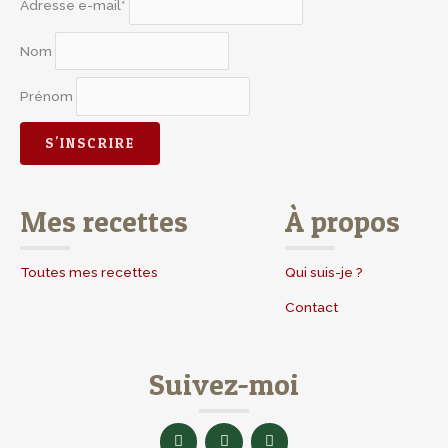
Adresse e-mail*
Nom
Prénom
Mes recettes
À propos
Toutes mes recettes
Qui suis-je ?
Contact
Suivez-moi
F
I
Y
a
n
o