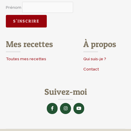
Prénom
Mes recettes
À propos
Toutes mes recettes
Qui suis-je ?
Contact
Suivez-moi
F
I
Y
a
n
o
c
s
u
e
t
t
b
a
u
o
g
b