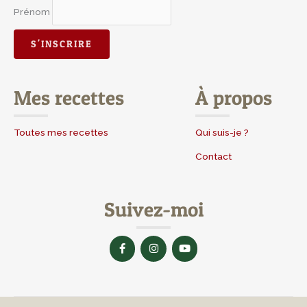
Prénom
Mes recettes
À propos
Toutes mes recettes
Qui suis-je ?
Contact
Suivez-moi
F
I
Y
a
n
o
c
s
u
e
t
t
b
a
u
o
g
b
o
r
e