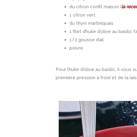
du citron confit maison (
la recet
1 citron vert
du thym martiniquais
1 filet d’huile d’olive au basilic
1/2 gousse d’ail
poivre
Pour l’huile d’olive au basilic, il vous
première pression à froid et de la la