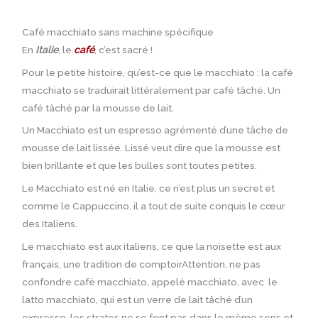
Café macchiato sans machine spécifique
En
Italie
, le
café
, c’est sacré !
Pour le petite histoire, qu’est-ce que le macchiato : la café
macchiato se traduirait littéralement par café tâché. Un
café tâché par la mousse de lait.
Un Macchiato est un espresso agrémenté d’une tâche de
mousse de lait lissée. Lissé veut dire que la mousse est
bien brillante et que les bulles sont toutes petites.
Le Macchiato est né en Italie, ce n’est plus un secret et
comme le Cappuccino, il a tout de suite conquis le cœur
des Italiens.
Le macchiato est aux italiens, ce que la noisette est aux
français, une tradition de comptoirAttention, ne pas
confondre café macchiato, appelé macchiato, avec le
latto macchiato, qui est un verre de lait tâché d’un
expresso, les strates ne se font pas dans le même sens et