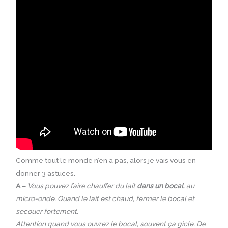
Comme tout le monde n’en a pas, alors je vais vous en
donner 3 astuces.
A –
Vous pouvez faire chauffer du lait
dans un bocal
, au
micro-onde. Quand le lait est chaud, fermer le bocal et
secouer fortement.
Attention quand vous ouvrez le bocal, souvent ça gicle. De