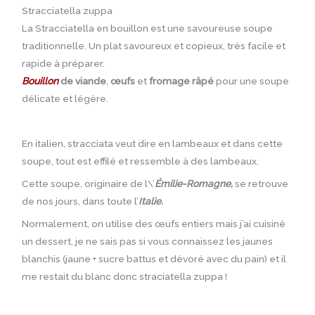
Stracciatella zuppa
La Stracciatella en bouillon est une savoureuse soupe
traditionnelle. Un plat savoureux et copieux, très facile et
rapide à préparer.
Bouillon
de viande
,
œufs
et
fromage râpé
pour une soupe
délicate et légère.
En italien, stracciata veut dire en lambeaux et dans cette
soupe, tout est effilé et ressemble à des lambeaux.
Cette soupe, originaire de l\’
Émilie-Romagne,
se retrouve
de nos jours, dans toute l’
Italie.
Normalement, on utilise des œufs entiers mais j’ai cuisiné
un dessert, je ne sais pas si vous connaissez les jaunes
blanchis (jaune + sucre battus et dévoré avec du pain) et il
me restait du blanc donc straciatella zuppa !