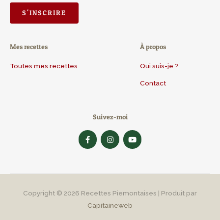
Mes recettes
À propos
Toutes mes recettes
Qui suis-je ?
Contact
Suivez-moi
F
I
Y
a
n
o
c
s
u
e
t
t
b
a
u
o
g
b
o
r
e
k
a
-
m
Copyright © 2026
Recettes Piemontaises
| Produit par
f
Capitaineweb