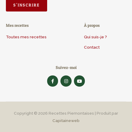
Mes recettes
À propos
Toutes mes recettes
Qui suis-je ?
Contact
Suivez-moi
F
I
Y
a
n
o
c
s
u
e
t
t
b
a
u
o
g
b
o
r
e
k
a
-
m
Copyright © 2026
Recettes Piemontaises
| Produit par
f
Capitaineweb