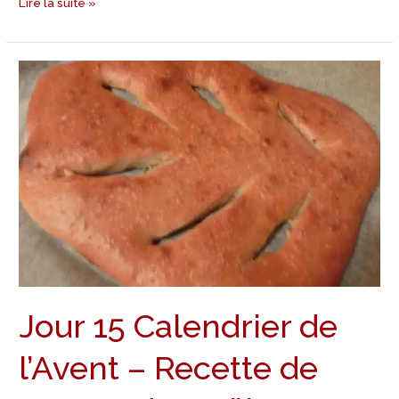
Lire la suite »
Jour
15
Calendrier
de
l’Avent
–
Recette
de
Pompe
de
Noël
Jour 15 Calendrier de
Provençale
l’Avent – Recette de