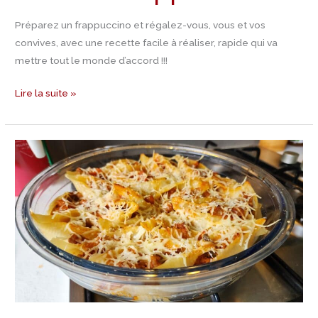
Préparez un frappuccino et régalez-vous, vous et vos
convives, avec une recette facile à réaliser, rapide qui va
mettre tout le monde d’accord !!!
Lire la suite »
Recette
Conchiglioni
à
la
saucisse
et
pancetta