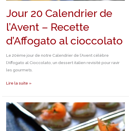
Jour 20 Calendrier de
l’Avent – Recette
d’Affogato al cioccolato
Le 20ème jour de notre Calendrier de l’Avent célèbre
l’Affogato al Cioccolato, un dessert italien revisité pour ravir
les gourmets.
Lire la suite »
Jour
19
Calendrier
de