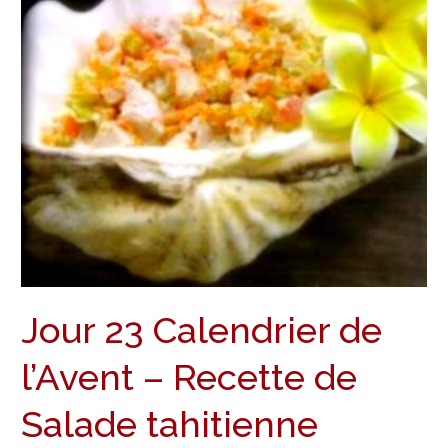
l’Avent
–
Recette
de
Salade
tahitienne
Jour 23 Calendrier de
l’Avent – Recette de
Salade tahitienne