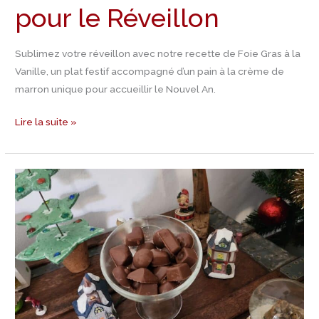
pour le Réveillon
Sublimez votre réveillon avec notre recette de Foie Gras à la
Vanille, un plat festif accompagné d’un pain à la crème de
marron unique pour accueillir le Nouvel An.
Lire la suite »
Jour
24
Calendrier
de
l’Avent
–
Recette
de
Chocolats