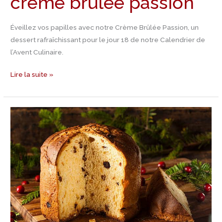
crème brûlée passion
Éveillez vos papilles avec notre Crème Brûlée Passion, un
dessert rafraîchissant pour le jour 18 de notre Calendrier de
l’Avent Culinaire.
Lire la suite »
Jour
17
Calendrier
de
l’Avent
–
Recette
de
Panettone