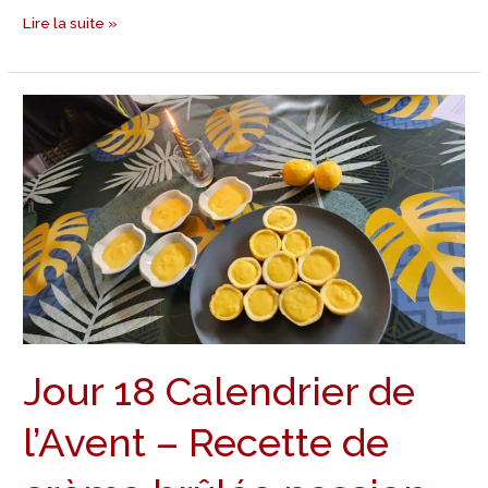
Lire la suite »
Jour
18
Calendrier
de
l’Avent
–
Recette
de
crème
brûlée
Jour 18 Calendrier de
passion
l’Avent – Recette de