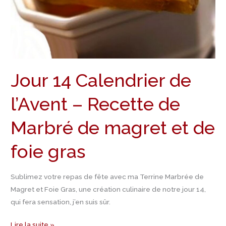
de
Marbré
de
magret
et
de
Jour 14 Calendrier de
foie
gras
l’Avent – Recette de
Marbré de magret et de
foie gras
Sublimez votre repas de fête avec ma Terrine Marbrée de
Magret et Foie Gras, une création culinaire de notre jour 14,
qui fera sensation, j’en suis sûr.
Lire la suite »