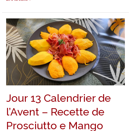
Jour
13
Calendrier
de
l’Avent
–
Recette
de
Prosciutto
e
Jour 13 Calendrier de
Mango
l’Avent – Recette de
Prosciutto e Mango