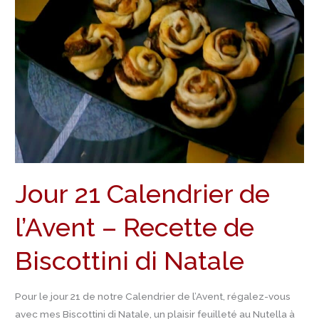
de
l’Avent
–
Recette
de
Biscottini
di
Natale
Jour 21 Calendrier de
l’Avent – Recette de
Biscottini di Natale
Pour le jour 21 de notre Calendrier de l’Avent, régalez-vous
avec mes Biscottini di Natale, un plaisir feuilleté au Nutella à