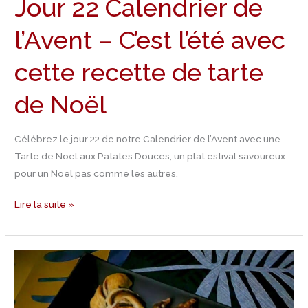
Jour 22 Calendrier de
recette
de
l’Avent – C’est l’été avec
tarte
de
cette recette de tarte
Noël
de Noël
Célébrez le jour 22 de notre Calendrier de l’Avent avec une
Tarte de Noël aux Patates Douces, un plat estival savoureux
pour un Noël pas comme les autres.
Lire la suite »
Jour
21
Calendrier