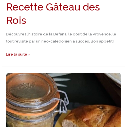
Recette Gâteau des
Rois
Découvrezl’histoire de la Befana, le goût de la Provence, le
tout revisité par un néo-calédonien à succés. Bon appétit !
Lire la suite »
Recette
de
Foie
Gras
Maison,
à
la
Vanille,