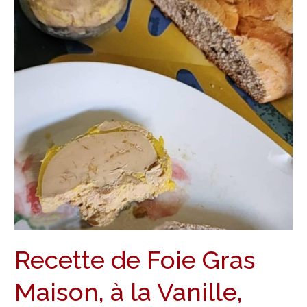
pour
le
Réveillon
Recette de Foie Gras
Maison, à la Vanille,