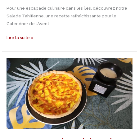
Pour une escapade culinaire dans les îles, découvrez notre
Salade Tahitienne, une recette rafraîchissante pour le
Calendrier de l’Avent.
Lire la suite »
Jour
22
Calendrier
de
l’Avent
–
C’est
l’été
avec
cette