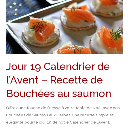
l’Avent
–
Recette
de
Bouchées
au
saumon
Jour 19 Calendrier de
l’Avent – Recette de
Bouchées au saumon
Offrez une touche de finesse à votre table de Noël avec nos
Bouchées de Saumon aux Herbes, une recette simple et
élégante pour le jour 19 de notre Calendrier de l’Avent.