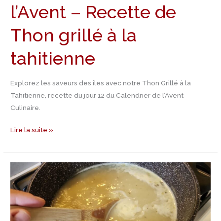
à
l’Avent – Recette de
la
tahitienne
Thon grillé à la
tahitienne
Explorez les saveurs des îles avec notre Thon Grillé à la
Tahitienne, recette du jour 12 du Calendrier de l’Avent
Culinaire.
Lire la suite »
Jour
11
Calendrier
de
l’Avent