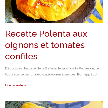
Recette Polenta aux
oignons et tomates
confites
Découvrezl’histoire de la Befana, le goût de la Provence, le
tout revisité par un néo-calédonien à succés. Bon appétit !
Lire la suite »
Recette