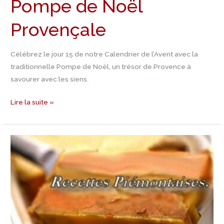
Pompe de Noël
Provençale
Célébrez le jour 15 de notre Calendrier de l’Avent avec la
traditionnelle Pompe de Noël, un trésor de Provence à
savourer avec les siens.
Lire la suite »
Jour
14
Calendrier
de
l’Avent
–
Recette