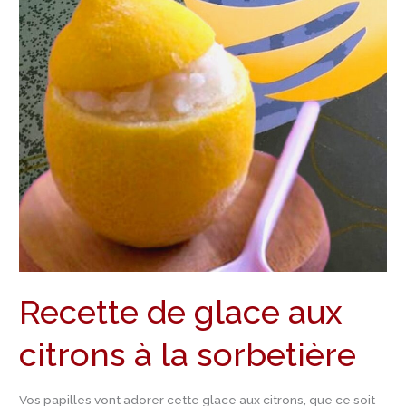
de
glace
aux
citrons
à
la
sorbetière
Recette de glace aux
citrons à la sorbetière
Vos papilles vont adorer cette glace aux citrons, que ce soit