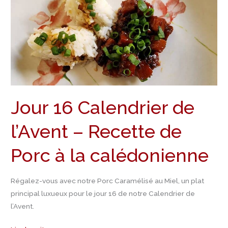
Calendrier
de
l’Avent
–
Recette
de
Porc
à
Jour 16 Calendrier de
la
calédonienne
l’Avent – Recette de
Porc à la calédonienne
Régalez-vous avec notre Porc Caramélisé au Miel, un plat
principal luxueux pour le jour 16 de notre Calendrier de
l’Avent.