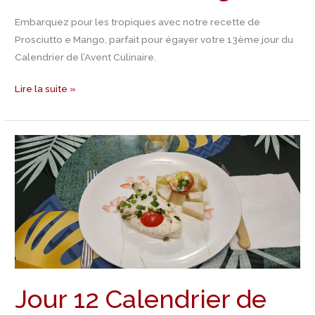
Embarquez pour les tropiques avec notre recette de
Prosciutto e Mango, parfait pour égayer votre 13ème jour du
Calendrier de l’Avent Culinaire.
Lire la suite »
Jour
12
Calendrier
de
l’Avent
–
Recette
de
Thon
Jour 12 Calendrier de
grillé