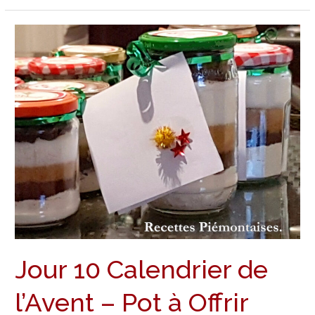
Jour
10
Calendrier
de
l’Avent
–
Pot
à
Offrir
Jour 10 Calendrier de
l’Avent – Pot à Offrir