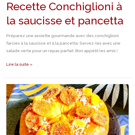
Recette Conchiglioni à
la saucisse et pancetta
Préparez une assiette gourmande avec des conchiglioni
farcies à la saucisse et à la pancetta. Servez-les avec une
salade verte pour un repas parfait. Bon appétit les amis !
Lire la suite »
Recette
Polenta
aux
oignons
et
tomates
confites