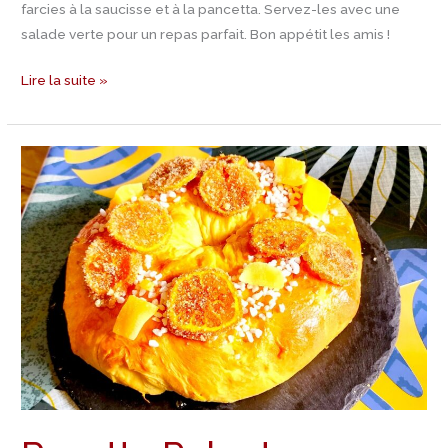
farcies à la saucisse et à la pancetta. Servez-les avec une
salade verte pour un repas parfait. Bon appétit les amis !
Lire la suite »
Recette
Polenta
aux
oignons
et
tomates
confites