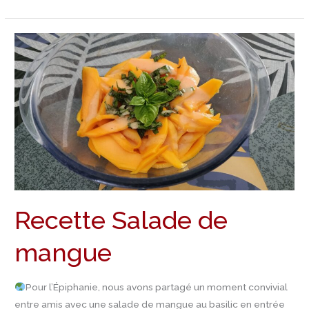
Recette
Salade
de
mangue
Recette Salade de
mangue
Pour l’Épiphanie, nous avons partagé un moment convivial
entre amis avec une salade de mangue au basilic en entrée