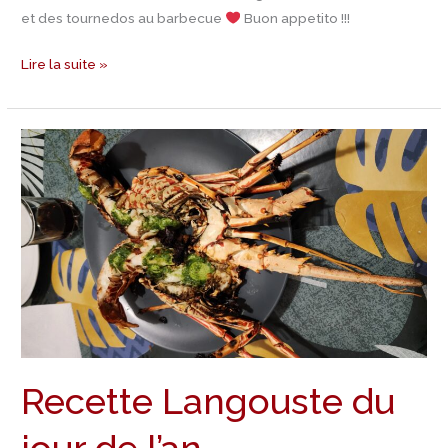
et des tournedos au barbecue
Buon appetito !!!
Lire la suite »
Recette
Langouste
du
jour
de
l’an
Recette Langouste du