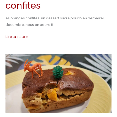
confites
es oranges confites, un dessert sucré pour bien démarrer
décembre, nous on adore !!!
Lire la suite »
Recette
Gâteau
à
la
mangue