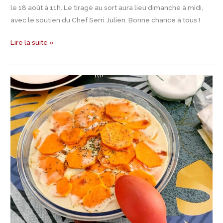
le 18 août à 11h. Le tirage au sort aura lieu dimanche à midi,
avec le soutien du Chef Serri Julien. Bonne chance à tous !
Lire la suite »
Recette
gratin
de
patates
douces
au
lait
de
coco