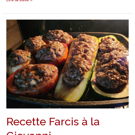
Recette
Farcis
à
la
Giovanni
Recette Farcis à la