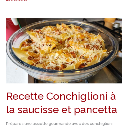
Recette
Conchiglioni
à
la
saucisse
et
pancetta
Recette Conchiglioni à
la saucisse et pancetta
Préparez une assiette gourmande avec des conchiglioni