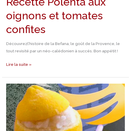
Recette Polenta aux
oignons et tomates
confites
Découvrezl’histoire de la Befana, le goût de la Provence, le
tout revisité par un néo-calédonien à succés. Bon appétit !
Lire la suite »
Recette
de
glace
aux
citrons
à
la