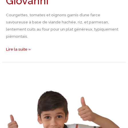
Giovanni
Courgettes, tomates et oignons garnis d’une farce
savoureuse à base de viande hachée, riz, et parmesan,
lentement cuits au four pour un plat généreux, typiquement
piémontais.
Lire la suite »
Mon
passage
sur
France
télévision
!!!