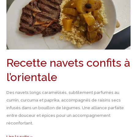
à
l’orientale
Recette navets confits à
l’orientale
Des navets longs caramélisés, subtilement parfumés au
cumin, curcuma et paprika, accompagnés de raisins secs
infusés dans un bouillon de légumes. Une alliance parfaite
entre douceur et épices pour un accompagnement
réconfortant.
Lire la suite »