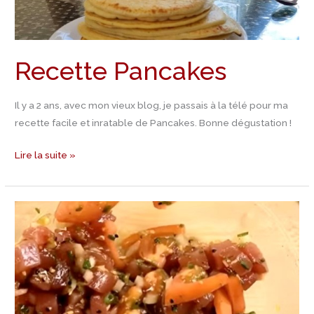
Recette Pancakes
Il y a 2 ans, avec mon vieux blog, je passais à la télé pour ma
recette facile et inratable de Pancakes. Bonne dégustation !
Lire la suite »
Recette
Salade
de
thon