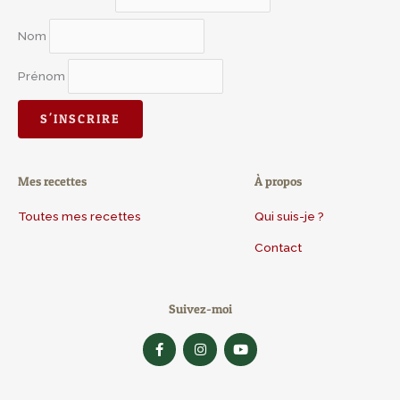
Nom
Prénom
Mes recettes
À propos
Toutes mes recettes
Qui suis-je ?
Contact
Suivez-moi
F
I
Y
a
n
o
c
s
u
e
t
t
b
a
u