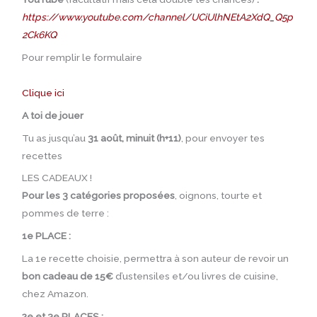
https://www.youtube.com/channel/UCiUlhNEtA2XdQ_Q5p
2Ck6KQ
Pour remplir le formulaire
Clique ici
A toi de jouer
Tu as jusqu’au
31 août, minuit (h+11)
, pour envoyer tes
recettes
LES CADEAUX !
Pour les 3 catégories proposées
, oignons, tourte et
pommes de terre :
1e PLACE :
La 1e recette choisie, permettra à son auteur de revoir un
bon cadeau de 15€
d’ustensiles et/ou livres de cuisine,
chez Amazon.
2e et 3e PLACES :