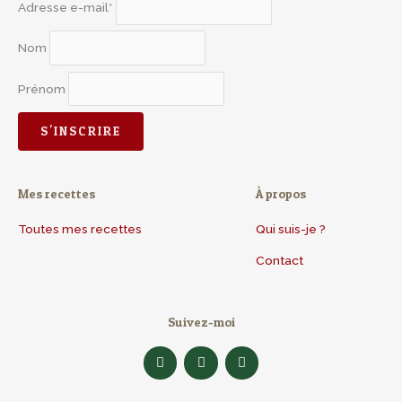
Adresse e-mail*
Nom
Prénom
Mes recettes
À propos
Toutes mes recettes
Qui suis-je ?
Contact
Suivez-moi
F
I
Y
a
n
o
c
s
u
e
t
t