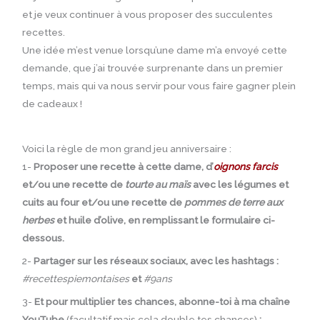
et je veux continuer à vous proposer des succulentes
recettes.
Une idée m’est venue lorsqu’une dame m’a envoyé cette
demande, que j’ai trouvée surprenante dans un premier
temps, mais qui va nous servir pour vous faire gagner plein
de cadeaux !
Voici la règle de mon grand jeu anniversaire :
1-
Proposer une recette à cette dame, d’
oignons farcis
et/ou une recette de
tourte au maïs
avec les légumes et
cuits au four et/ou une recette de
pommes de terre aux
herbes
et huile d’olive, en remplissant le formulaire ci-
dessous.
2-
Partager sur les réseaux sociaux, avec les hashtags :
#recettespiemontaises
et
#9ans
3-
Et pour multiplier tes chances, abonne-toi à ma chaîne
YouTube
(facultatif mais cela double tes chances)
: