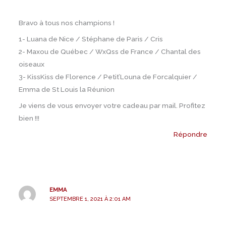
Bravo à tous nos champions !
1- Luana de Nice / Stéphane de Paris / Cris
2- Maxou de Québec / WxQss de France / Chantal des
oiseaux
3- KissKiss de Florence / Petit’Louna de Forcalquier /
Emma de St Louis la Réunion
Je viens de vous envoyer votre cadeau par mail. Profitez
bien !!!
Répondre
EMMA
SEPTEMBRE 1, 2021 À 2:01 AM