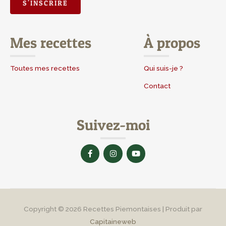
Mes recettes
À propos
Toutes mes recettes
Qui suis-je ?
Contact
Suivez-moi
F
I
Y
a
n
o
c
s
u
e
t
t
b
a
u
o
g
b
o
r
e
k
a
-
m
Copyright © 2026
Recettes Piemontaises
| Produit par
f
Capitaineweb