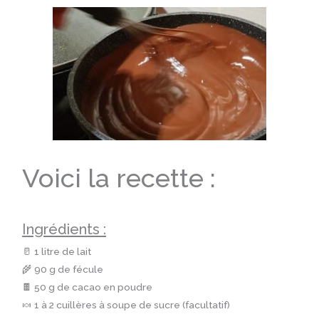
Voici la recette :
Ingrédients :
🥛 1 litre de lait
🌾 90 g de fécule
🍫 50 g de cacao en poudre
🍬 1 à 2 cuillères à soupe de sucre (facultatif)