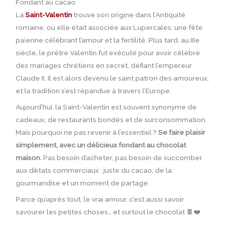
Fondant au cacao
La
Saint-Valentin
trouve son origine dans l’Antiquité
romaine, où elle était associée aux Lupercales, une fête
païenne célébrant l’amour et la fertilité. Plus tard, au IIIe
siècle, le prêtre Valentin fut exécuté pour avoir célébré
des mariages chrétiens en secret, défiant l’empereur
Claude II. Il est alors devenu le saint patron des amoureux,
et la tradition s’est répandue à travers l’Europe.
Aujourd’hui, la Saint-Valentin est souvent synonyme de
cadeaux, de restaurants bondés et de surconsommation.
Mais pourquoi ne pas revenir à l’essentiel ?
Se faire plaisir
simplement, avec un délicieux fondant au chocolat
maison.
Pas besoin d’acheter, pas besoin de succomber
aux diktats commerciaux : juste du cacao, de la
gourmandise et un moment de partage.
Parce qu’après tout, le vrai amour, c’est aussi savoir
savourer les petites choses… et surtout le chocolat 🍫❤️