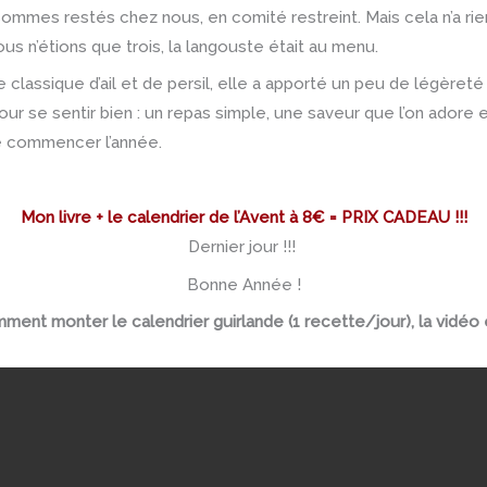
ommes restés chez nous, en comité restreint. Mais cela n’a ri
us n’étions que trois, la langouste était au menu.
classique d’ail et de persil, elle a apporté un peu de légèret
our se sentir bien : un repas simple, une saveur que l’on adore et
e commencer l’année.
Mon livre + le calendrier de l’Avent à 8€ = PRIX CADEAU !!!
Dernier jour !!!
Bonne Année !
ment monter le calendrier guirlande (1 recette/jour), la vidéo e