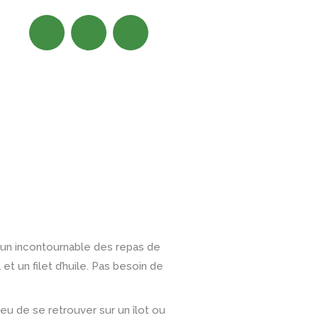
F
I
Y
a
n
o
c
s
u
e
t
t
b
a
u
o
g
b
o
r
e
, un incontournable des repas de
k
a
et un filet d’huile. Pas besoin de
m
ieu de se retrouver sur un îlot ou