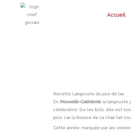
Aller
au
Accueil
contenu
Recette Langouste du jour de l’an
En
Nouvelle-Calédonie
, la langouste
célébration. Sur les îlots, elle est so
plus, car la finesse de sa chair fait tout
Cette année, marquée par les violence