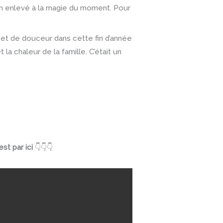
en enlevé à la magie du moment. Pour
é et de douceur dans cette fin d’année
 la chaleur de la famille. C’était un
st par ici
👇
👇
👇