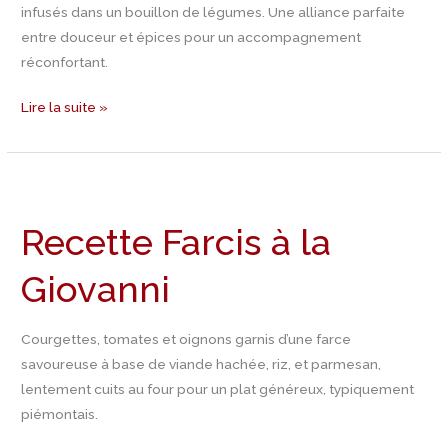
infusés dans un bouillon de légumes. Une alliance parfaite
entre douceur et épices pour un accompagnement
réconfortant.
Lire la suite »
Recette
Farcis
Recette Farcis à la
à
la
Giovanni
Giovanni
Courgettes, tomates et oignons garnis d’une farce
savoureuse à base de viande hachée, riz, et parmesan,
lentement cuits au four pour un plat généreux, typiquement
piémontais.