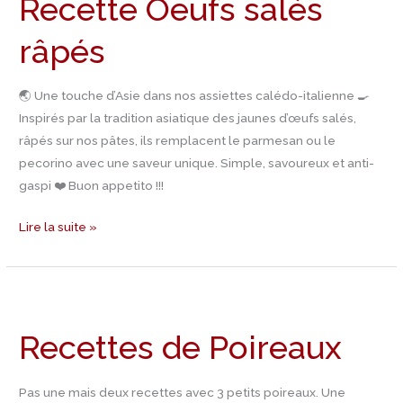
Recette Oeufs salés
salés
râpés
râpés
🌏 Une touche d’Asie dans nos assiettes calédo-italienne 🍳
Inspirés par la tradition asiatique des jaunes d’œufs salés,
râpés sur nos pâtes, ils remplacent le parmesan ou le
pecorino avec une saveur unique. Simple, savoureux et anti-
gaspi ❤️ Buon appetito !!!
Lire la suite »
Recettes
de
Recettes de Poireaux
Poireaux
Pas une mais deux recettes avec 3 petits poireaux. Une