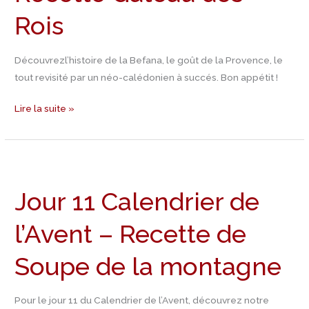
Rois
Découvrezl’histoire de la Befana, le goût de la Provence, le
tout revisité par un néo-calédonien à succés. Bon appétit !
Lire la suite »
Jour
11
Jour 11 Calendrier de
Calendrier
de
l’Avent – Recette de
l’Avent
–
Soupe de la montagne
Recette
de
Soupe
Pour le jour 11 du Calendrier de l’Avent, découvrez notre