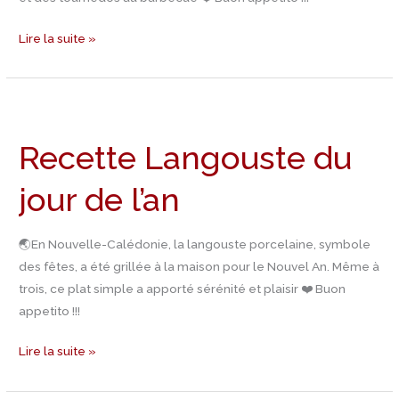
Lire la suite »
Recette
Langouste
Recette Langouste du
du
jour
jour de l’an
de
l’an
🌏En Nouvelle-Calédonie, la langouste porcelaine, symbole
des fêtes, a été grillée à la maison pour le Nouvel An. Même à
trois, ce plat simple a apporté sérénité et plaisir ❤️ Buon
appetito !!!
Lire la suite »