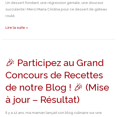
Un dessert fondant, une régression géniale, une douceur
succulente ! Merci Maria Cristina pour ce dessert de gâteau
roulé.
Lire la suite »
🎉
Participez
🎉 Participez au Grand
au
Grand
Concours de Recettes
Concours
de
de notre Blog ! 🎉 (Mise
Recettes
de
à jour – Résultat)
notre
Blog
Il y a 12 ans, ma maman lançait son blog culinaire sur une
!