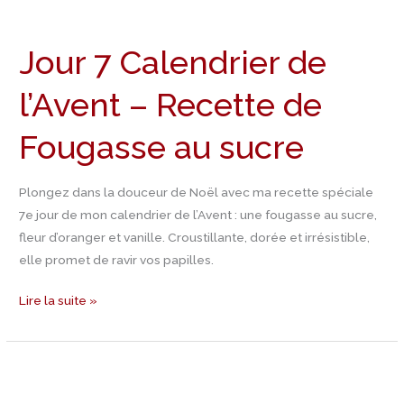
Jour
7
Jour 7 Calendrier de
Calendrier
de
l’Avent – Recette de
l’Avent
–
Fougasse au sucre
Recette
de
Fougasse
Plongez dans la douceur de Noël avec ma recette spéciale
au
7e jour de mon calendrier de l’Avent : une fougasse au sucre,
sucre
fleur d’oranger et vanille. Croustillante, dorée et irrésistible,
elle promet de ravir vos papilles.
Lire la suite »
Jour
6