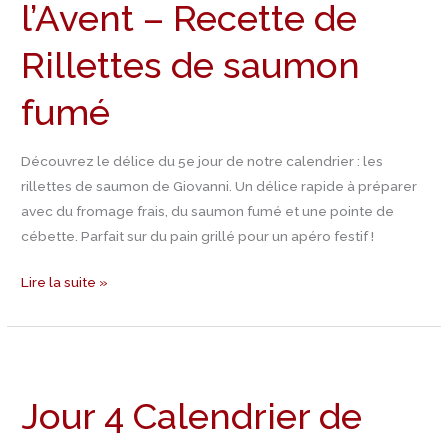
l’Avent – Recette de
l’Avent
–
Rillettes de saumon
Recette
de
fumé
Rillettes
de
Découvrez le délice du 5e jour de notre calendrier : les
saumon
rillettes de saumon de Giovanni. Un délice rapide à préparer
fumé
avec du fromage frais, du saumon fumé et une pointe de
cébette. Parfait sur du pain grillé pour un apéro festif !
Lire la suite »
Jour
4
Jour 4 Calendrier de
Calendrier
de