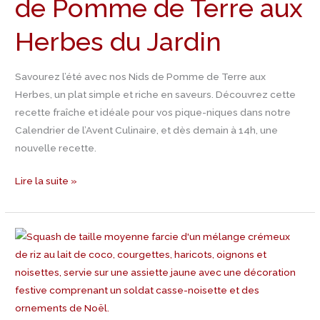
de Pomme de Terre aux
Recette
Nids
Herbes du Jardin
de
Pomme
Savourez l’été avec nos Nids de Pomme de Terre aux
de
Herbes, un plat simple et riche en saveurs. Découvrez cette
Terre
recette fraîche et idéale pour vos pique-niques dans notre
aux
Calendrier de l’Avent Culinaire, et dès demain à 14h, une
Herbes
nouvelle recette.
du
Jardin
Lire la suite »
Jour
1
Calendrier
de
l’avent