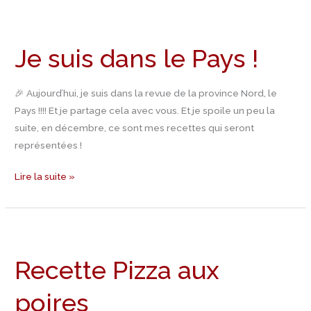
Je
suis
Je suis dans le Pays !
dans
le
Pays
🎉 Aujourd’hui, je suis dans la revue de la province Nord, le
!
Pays !!!! Et je partage cela avec vous. Et je spoile un peu la
suite, en décembre, ce sont mes recettes qui seront
représentées !
Lire la suite »
Recette
Pizza
Recette Pizza aux
aux
poires
poires