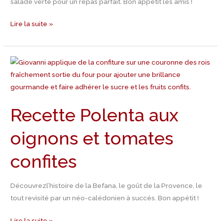
salade verte pour un repas parfait. Bon appétit les amis !
Lire la suite »
Recette
Polenta
aux
oignons
Recette Polenta aux
et
tomates
oignons et tomates
confites
confites
Découvrezl’histoire de la Befana, le goût de la Provence, le
tout revisité par un néo-calédonien à succés. Bon appétit !
Lire la suite »