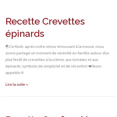
Recette
Crevettes
Recette Crevettes
épinards
épinards
🌏Ce Noël, après notre retour émouvant à la messe, nous
avons partagé un moment de sérénité en famille autour d’un
plat festif de crevettes à la crème, aux tomates et aux
épinards, symbole de simplicité et de réconfort ❤️ Buon
appetito !!!
Lire la suite »
Recette
Oeufs