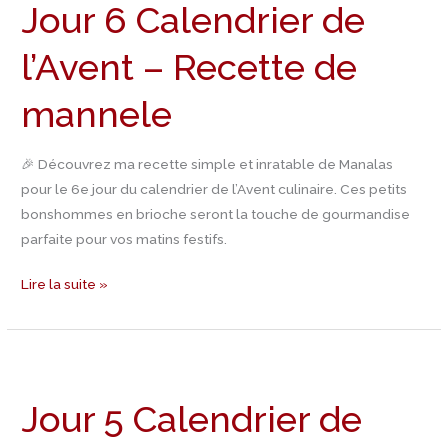
Jour 6 Calendrier de
Calendrier
de
l’Avent – Recette de
l’Avent
–
mannele
Recette
de
mannele
🎉 Découvrez ma recette simple et inratable de Manalas
pour le 6e jour du calendrier de l’Avent culinaire. Ces petits
bonshommes en brioche seront la touche de gourmandise
parfaite pour vos matins festifs.
Lire la suite »
Jour
5
Jour 5 Calendrier de
Calendrier
de