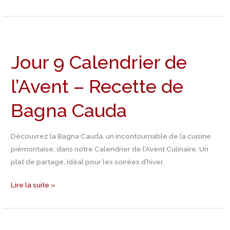
Jour
9
Jour 9 Calendrier de
Calendrier
de
l’Avent – Recette de
l’Avent
–
Bagna Cauda
Recette
de
Bagna
Découvrez la Bagna Cauda, un incontournable de la cuisine
Cauda
piémontaise, dans notre Calendrier de l’Avent Culinaire. Un
plat de partage, idéal pour les soirées d’hiver.
Lire la suite »
Jour