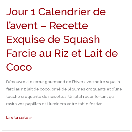
–
Jour 1 Calendrier de
Recette
Exquise
l’avent – Recette
de
Squash
Exquise de Squash
Farcie
au
Farcie au Riz et Lait de
Riz
et
Coco
Lait
de
Découvrez le cœur gourmand de l’hiver avec notre squash
Coco
farci au riz lait de coco, orné de légumes croquants et d’une
touche croquante de noisettes. Un plat réconfortant qui
ravira vos papilles et illuminera votre table festive.
Lire la suite »