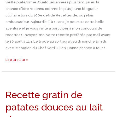
vieille plateforme. Quelques années plus tard, j’ai eu la
🎉
chance d’être reconnu comme le plus jeune blogueur
(Mise
culinaire lors du 100e défi de Recettes.de, où j’étais
à
ambassadeur. Aujourd’hui, à 12 ans, je poursuis cette belle
jour
aventure et je vous invite à participer à mon concours de
–
recettes ! Envoyez-moi votre recette préférée par mail avant
Résultat)
le 18 août à 11h. Le tirage au sort aura lieu dimanche à midi,
avec le soutien du Chef Serri Julien. Bonne chance à tous !
Lire la suite »
Recette
gratin
Recette gratin de
de
patates
patates douces au lait
douces
au