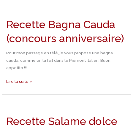
Recette
Bagna
Recette Bagna Cauda
Cauda
(concours
(concours anniversaire)
anniversaire)
Pour mon passage en télé, je vous propose une bagna
cauda, comme on la fait dans le Piémont italien. Buon
appetito !!!
Lire la suite »
Recette
Salame
Recette Salame dolce
dolce