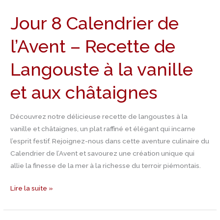
8
Jour 8 Calendrier de
Calendrier
de
l’Avent – Recette de
l’Avent
–
Langouste à la vanille
Recette
de
et aux châtaignes
Langouste
à
Découvrez notre délicieuse recette de langoustes à la
la
vanille et châtaignes, un plat raffiné et élégant qui incarne
vanille
l’esprit festif. Rejoignez-nous dans cette aventure culinaire du
et
Calendrier de l’Avent et savourez une création unique qui
aux
allie la finesse de la mer à la richesse du terroir piémontais.
châtaignes
Lire la suite »