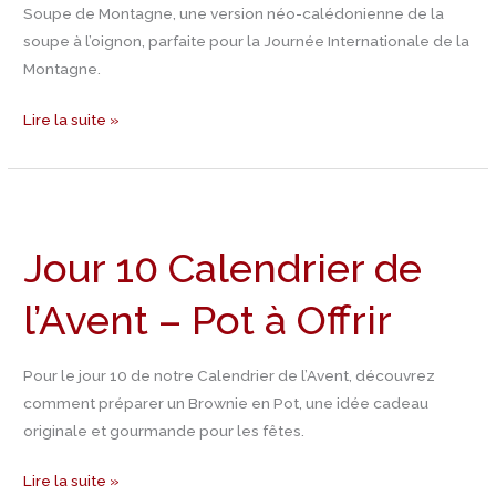
de
Soupe de Montagne, une version néo-calédonienne de la
la
soupe à l’oignon, parfaite pour la Journée Internationale de la
montagne
Montagne.
Lire la suite »
Jour
10
Jour 10 Calendrier de
Calendrier
de
l’Avent – Pot à Offrir
l’Avent
–
Pot
Pour le jour 10 de notre Calendrier de l’Avent, découvrez
à
comment préparer un Brownie en Pot, une idée cadeau
Offrir
originale et gourmande pour les fêtes.
Lire la suite »