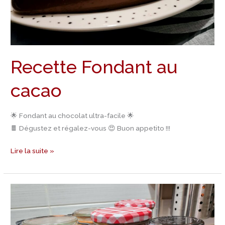
Recette Fondant au
cacao
🌟 Fondant au chocolat ultra-facile 🌟
🍫 Dégustez et régalez-vous 😍 Buon appetito !!!
Lire la suite »
Recette
Gâteaux
bocaux