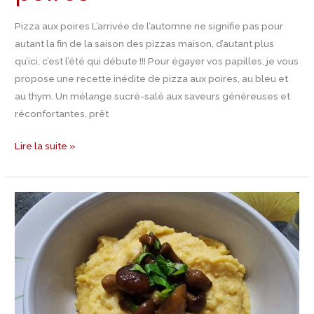
Pizza aux poires L’arrivée de l’automne ne signifie pas pour
autant la fin de la saison des pizzas maison, d’autant plus
qu’ici, c’est l’été qui débute !!! Pour égayer vos papilles, je vous
propose une recette inédite de pizza aux poires, au bleu et
au thym. Un mélange sucré-salé aux saveurs généreuses et
réconfortantes, prêt
Lire la suite »
Recette
Polenta
au
potimarron
et
porcini