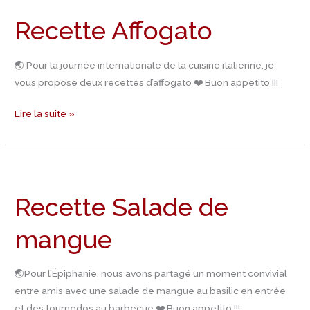
Affogato
Recette Affogato
🌏 Pour la journée internationale de la cuisine italienne, je
vous propose deux recettes d’affogato ❤️ Buon appetito !!!
Lire la suite »
Recette
Salade
Recette Salade de
de
mangue
mangue
🌏Pour l’Épiphanie, nous avons partagé un moment convivial
entre amis avec une salade de mangue au basilic en entrée
et des tournedos au barbecue ❤️ Buon appetito !!!