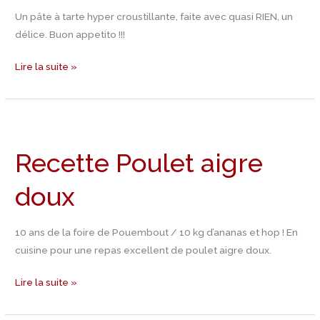
Un pâte à tarte hyper croustillante, faite avec quasi RIEN, un
délice. Buon appetito !!!
Lire la suite »
Recette
Poulet
Recette Poulet aigre
aigre
doux
doux
10 ans de la foire de Pouembout / 10 kg d’ananas et hop ! En
cuisine pour une repas excellent de poulet aigre doux.
Lire la suite »