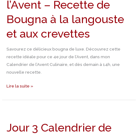
l’Avent – Recette de
l’Avent
–
Bougna à la langouste
Recette
de
et aux crevettes
Bougna
à
Savourez ce délicieux bougna de luxe. Découvrez cette
la
recette idéale pour ce 4e jour de l’Avent, dans mon
langouste
Calendrier de l’Avent Culinaire, et dès demain à 14h, une
et
nouvelle recette.
aux
crevettes
Lire la suite »
Jour
3
Jour 3 Calendrier de
Calendrier
de