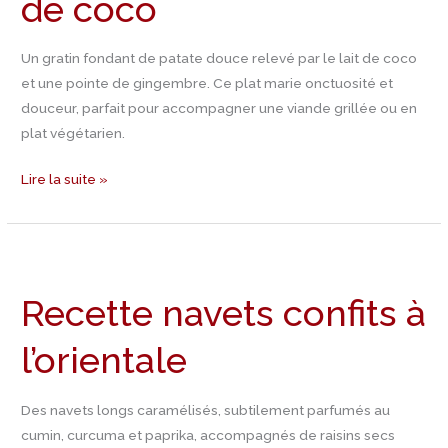
de coco
lait
de
coco
Un gratin fondant de patate douce relevé par le lait de coco
et une pointe de gingembre. Ce plat marie onctuosité et
douceur, parfait pour accompagner une viande grillée ou en
plat végétarien.
Lire la suite »
Recette
navets
Recette navets confits à
confits
à
l’orientale
l’orientale
Des navets longs caramélisés, subtilement parfumés au
cumin, curcuma et paprika, accompagnés de raisins secs