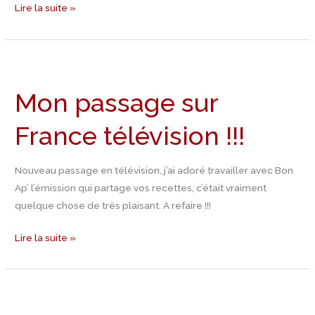
Lire la suite »
Mon
passage
Mon passage sur
sur
France
France télévision !!!
télévision
!!!
Nouveau passage en télévision, j’ai adoré travailler avec Bon
Ap’ l’émission qui partage vos recettes, c’était vraiment
quelque chose de très plaisant. A refaire !!!
Lire la suite »
Recette
Frappuccino