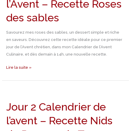
l’Avent – Recette Roses
l’Avent
–
des sables
Recette
Roses
des
Savourez mes roses des sables, un dessert simple et riche
sables
en saveurs. Découvrez cette recette idéale pour ce premier
jour de l’Avent chrétien, dans mon Calendrier de l’Avent
Culinaire, et dès demain à 14h, une nouvelle recette.
Lire la suite »
Jour
2
Jour 2 Calendrier de
Calendrier
de
l’avent – Recette Nids
l’avent
–