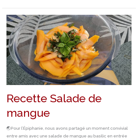
Recette
Salade
de
mangue
Recette Salade de
mangue
🌏Pour l’Épiphanie, nous avons partagé un moment convivial
entre amis avec une salade de mangue au basilic en entrée