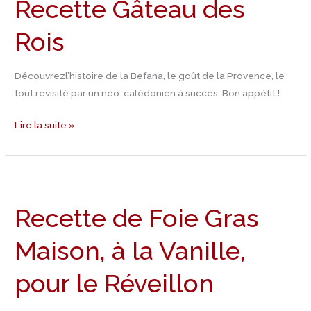
Recette Gâteau des
Rois
Découvrezl’histoire de la Befana, le goût de la Provence, le
tout revisité par un néo-calédonien à succés. Bon appétit !
Lire la suite »
Recette
de
Recette de Foie Gras
Foie
Gras
Maison, à la Vanille,
Maison,
à
pour le Réveillon
la
Vanille,