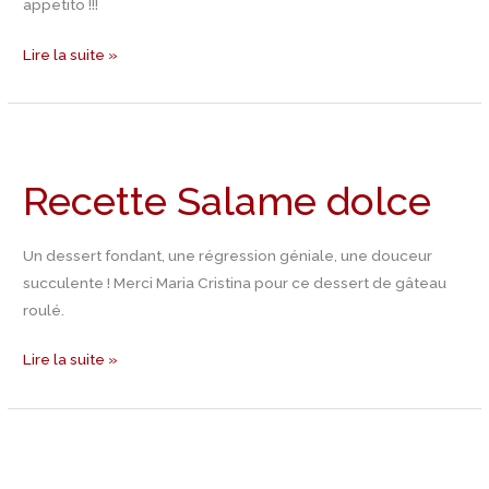
appetito !!!
Lire la suite »
Recette
Salame
Recette Salame dolce
dolce
Un dessert fondant, une régression géniale, une douceur
succulente ! Merci Maria Cristina pour ce dessert de gâteau
roulé.
Lire la suite »
🎉
Participez