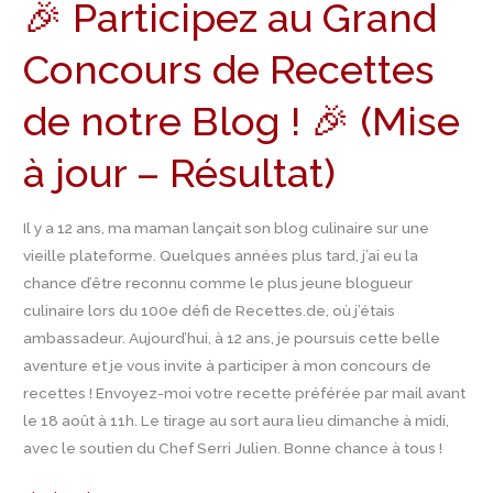
🎉 Participez au Grand
au
Grand
Concours de Recettes
Concours
de
de notre Blog ! 🎉 (Mise
Recettes
de
à jour – Résultat)
notre
Blog
Il y a 12 ans, ma maman lançait son blog culinaire sur une
!
vieille plateforme. Quelques années plus tard, j’ai eu la
🎉
chance d’être reconnu comme le plus jeune blogueur
(Mise
culinaire lors du 100e défi de Recettes.de, où j’étais
à
ambassadeur. Aujourd’hui, à 12 ans, je poursuis cette belle
jour
aventure et je vous invite à participer à mon concours de
–
recettes ! Envoyez-moi votre recette préférée par mail avant
Résultat)
le 18 août à 11h. Le tirage au sort aura lieu dimanche à midi,
avec le soutien du Chef Serri Julien. Bonne chance à tous !