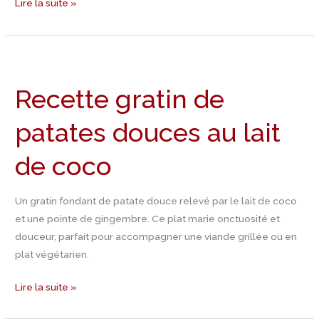
Lire la suite »
Recette
gratin
Recette gratin de
de
patates
patates douces au lait
douces
au
de coco
lait
de
coco
Un gratin fondant de patate douce relevé par le lait de coco
et une pointe de gingembre. Ce plat marie onctuosité et
douceur, parfait pour accompagner une viande grillée ou en
plat végétarien.
Lire la suite »