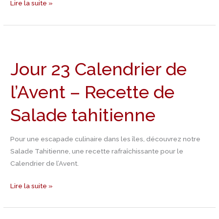
Lire la suite »
Jour
23
Jour 23 Calendrier de
Calendrier
de
l’Avent – Recette de
l’Avent
–
Salade tahitienne
Recette
de
Salade
Pour une escapade culinaire dans les îles, découvrez notre
tahitienne
Salade Tahitienne, une recette rafraîchissante pour le
Calendrier de l’Avent.
Lire la suite »