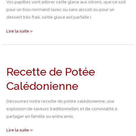
la
Vos papilles vont adorer cette glace aux citrons, que ce soit
sorbetière
pour un trou normand (avec ou sans alccol) ou pour un
dessert très frais, cette glace est parfaite !
Lire la suite »
Recette
de
Recette de Potée
Potée
Calédonienne
Calédonienne
Découvrez notre recette de potée calédonienne, une
explosion de saveurs traditionnelles et de convivialité à
partager en famille ou entre amis.
Lire la suite »