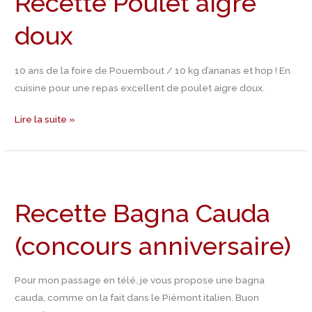
Recette Poulet aigre
doux
doux
10 ans de la foire de Pouembout / 10 kg d’ananas et hop ! En
cuisine pour une repas excellent de poulet aigre doux.
Lire la suite »
Recette
Bagna
Recette Bagna Cauda
Cauda
(concours
(concours anniversaire)
anniversaire)
Pour mon passage en télé, je vous propose une bagna
cauda, comme on la fait dans le Piémont italien. Buon