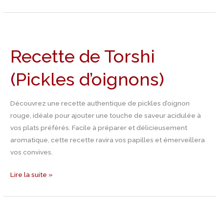
Recette
de
Recette de Torshi
Torshi
(Pickles
(Pickles d’oignons)
d’oignons)
Découvrez une recette authentique de pickles d’oignon
rouge, idéale pour ajouter une touche de saveur acidulée à
vos plats préférés. Facile à préparer et délicieusement
aromatique, cette recette ravira vos papilles et émerveillera
vos convives.
Lire la suite »
Recette