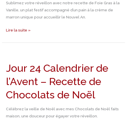
pour
Sublimez votre réveillon avec notre recette de Foie Gras à la
le
Vanille, un plat festif accompagné d’un pain à la crème de
Réveillon
marron unique pour accueillir le Nouvel An.
Lire la suite »
Jour
24
Jour 24 Calendrier de
Calendrier
de
l’Avent – Recette de
l’Avent
–
Chocolats de Noël
Recette
de
Chocolats
Célébrez la veille de Noël avec mes Chocolats de Noël faits
de
maison, une douceur pour égayer votre réveillon.
Noël