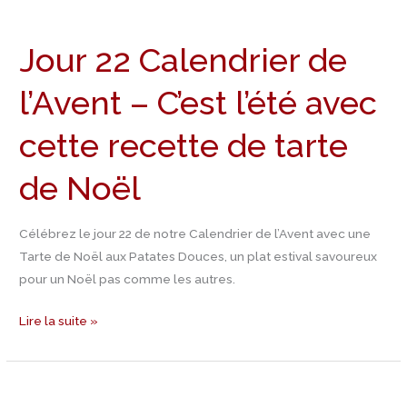
Jour
22
Jour 22 Calendrier de
Calendrier
de
l’Avent – C’est l’été avec
l’Avent
–
cette recette de tarte
C’est
l’été
de Noël
avec
cette
Célébrez le jour 22 de notre Calendrier de l’Avent avec une
recette
Tarte de Noël aux Patates Douces, un plat estival savoureux
de
pour un Noël pas comme les autres.
tarte
de
Lire la suite »
Noël
Jour