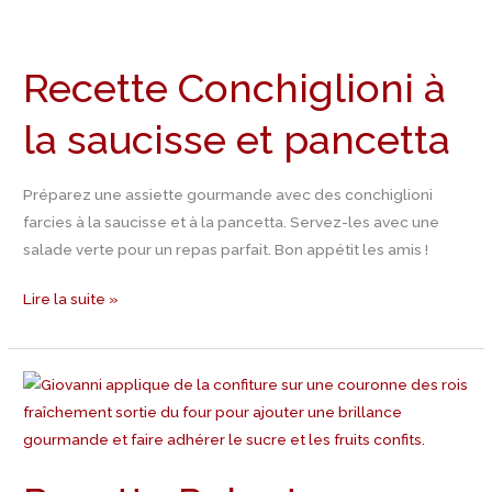
Recette
Conchiglioni
Recette Conchiglioni à
à
la
la saucisse et pancetta
saucisse
et
pancetta
Préparez une assiette gourmande avec des conchiglioni
farcies à la saucisse et à la pancetta. Servez-les avec une
salade verte pour un repas parfait. Bon appétit les amis !
Lire la suite »
Recette
Polenta
aux
oignons