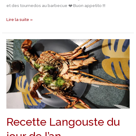
et des tournedos au barbecue ❤️ Buon appetito !!!
Lire la suite »
Recette
Langouste
du
jour
de
l’an
Recette Langouste du