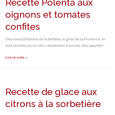
Recette Polenta aux
et
tomates
oignons et tomates
confites
confites
Découvrezl’histoire de la Befana, le goût de la Provence, le
tout revisité par un néo-calédonien à succés. Bon appétit !
Lire la suite »
Recette
de
Recette de glace aux
glace
aux
citrons à la sorbetière
citrons
à