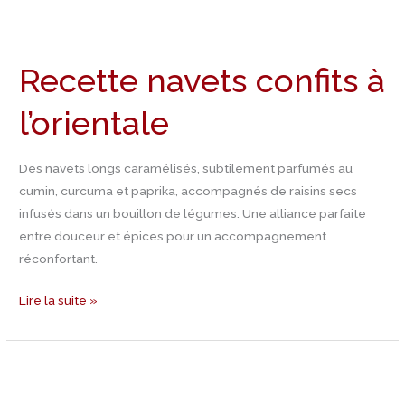
Recette
navets
Recette navets confits à
confits
à
l’orientale
l’orientale
Des navets longs caramélisés, subtilement parfumés au
cumin, curcuma et paprika, accompagnés de raisins secs
infusés dans un bouillon de légumes. Une alliance parfaite
entre douceur et épices pour un accompagnement
réconfortant.
Lire la suite »
Recette
Farcis