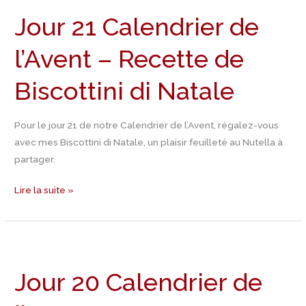
21
Jour 21 Calendrier de
Calendrier
de
l’Avent – Recette de
l’Avent
–
Biscottini di Natale
Recette
de
Biscottini
Pour le jour 21 de notre Calendrier de l’Avent, régalez-vous
di
avec mes Biscottini di Natale, un plaisir feuilleté au Nutella à
Natale
partager.
Lire la suite »
Jour
20
Jour 20 Calendrier de
Calendrier
de