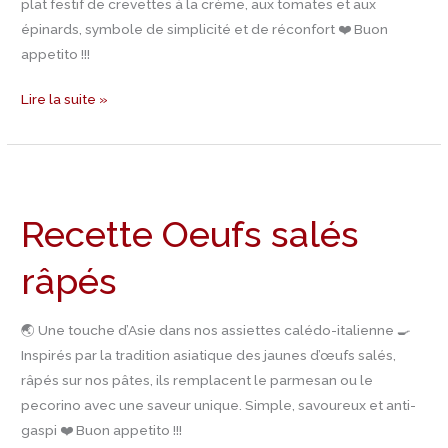
plat festif de crevettes à la crème, aux tomates et aux
épinards, symbole de simplicité et de réconfort ❤️ Buon
appetito !!!
Lire la suite »
Recette
Oeufs
Recette Oeufs salés
salés
râpés
râpés
🌏 Une touche d’Asie dans nos assiettes calédo-italienne 🍳
Inspirés par la tradition asiatique des jaunes d’œufs salés,
râpés sur nos pâtes, ils remplacent le parmesan ou le
pecorino avec une saveur unique. Simple, savoureux et anti-
gaspi ❤️ Buon appetito !!!