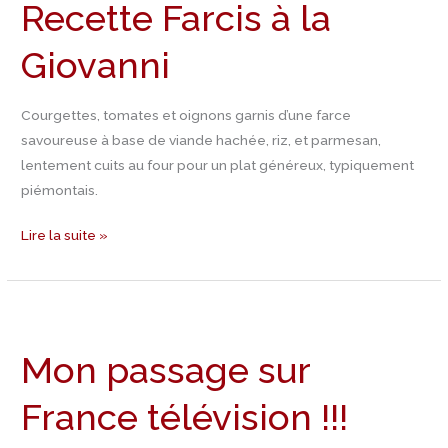
Recette Farcis à la
à
la
Giovanni
Giovanni
Courgettes, tomates et oignons garnis d’une farce
savoureuse à base de viande hachée, riz, et parmesan,
lentement cuits au four pour un plat généreux, typiquement
piémontais.
Lire la suite »
Mon
passage
Mon passage sur
sur
France
France télévision !!!
télévision
!!!