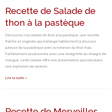
de
Recette de Salade de
Salade
de
thon à la pastèque
thon
à
la
Découvrez ma salade de thon à la pastèque, une recette
pastèque
fraîche et originale qui mélange habilement la douceur
juteuse de la pastèque avec la richesse du thon frais.
Parfaitement assaisonnée avec une vinaigrette au vinaigre de
mangue, cette salade offre une présentation spectaculaire,
une explosion de saveurs.
Lire la suite »
Recette
de
Recette de Merveilles
Merveilles