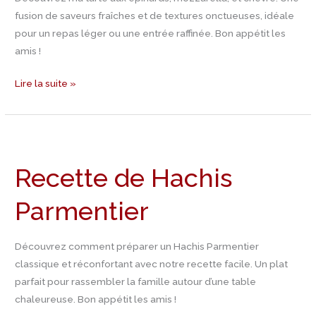
fusion de saveurs fraîches et de textures onctueuses, idéale
pour un repas léger ou une entrée raffinée. Bon appétit les
amis !
Lire la suite »
Recette
de
Recette de Hachis
Hachis
Parmentier
Parmentier
Découvrez comment préparer un Hachis Parmentier
classique et réconfortant avec notre recette facile. Un plat
parfait pour rassembler la famille autour d’une table
chaleureuse. Bon appétit les amis !