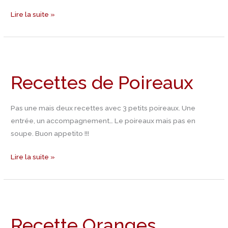
Lire la suite »
Recettes
de
Recettes de Poireaux
Poireaux
Pas une mais deux recettes avec 3 petits poireaux. Une
entrée, un accompagnement… Le poireaux mais pas en
soupe. Buon appetito !!!
Lire la suite »
Recette
Oranges
Recette Oranges
confites