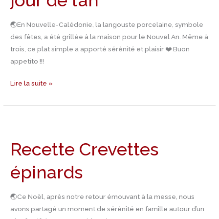
jour de l’an
🌏En Nouvelle-Calédonie, la langouste porcelaine, symbole
des fêtes, a été grillée à la maison pour le Nouvel An. Même à
trois, ce plat simple a apporté sérénité et plaisir ❤️ Buon
appetito !!!
Lire la suite »
Recette
Crevettes
Recette Crevettes
épinards
épinards
🌏Ce Noël, après notre retour émouvant à la messe, nous
avons partagé un moment de sérénité en famille autour d’un