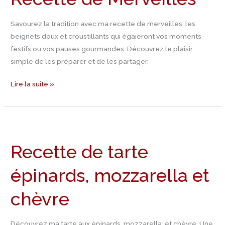
Savourez la tradition avec ma recette de merveilles, les
beignets doux et croustillants qui égaieront vos moments
festifs ou vos pauses gourmandes. Découvrez le plaisir
simple de les préparer et de les partager.
Lire la suite »
Recette
de
Recette de tarte
tarte
épinards,
épinards, mozzarella et
mozzarella
et
chèvre
chèvre
Découvrez ma tarte aux épinards, mozzarella, et chèvre. Une