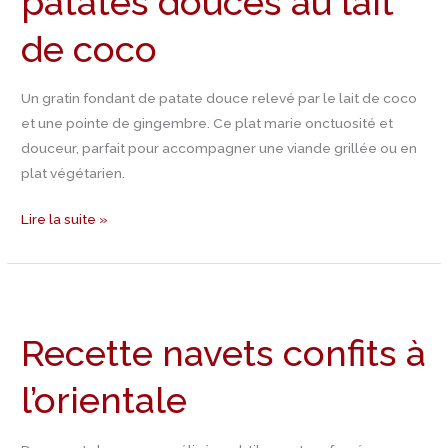
patates douces au lait
au
de coco
lait
de
coco
Un gratin fondant de patate douce relevé par le lait de coco
et une pointe de gingembre. Ce plat marie onctuosité et
douceur, parfait pour accompagner une viande grillée ou en
plat végétarien.
Lire la suite »
Recette
navets
Recette navets confits à
confits
à
l’orientale
l’orientale