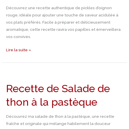
Découvrez une recette authentique de pickles d’oignon
rouge, idéale pour ajouter une touche de saveur acidulée à
vos plats préférés. Facile à préparer et délicieusement
aromatique, cette recette ravira vos papilles et émerveillera
vos convives.
Lire la suite »
Recette
de
Recette de Salade de
Salade
de
thon à la pastèque
thon
à
la
Découvrez ma salade de thon à la pastèque, une recette
pastèque
fraîche et originale qui mélange habilement la douceur