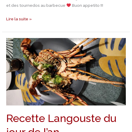
et des tournedos au barbecue
Buon appetito !!!
Lire la suite »
Recette
Langouste
du
jour
de
l’an
Recette Langouste du