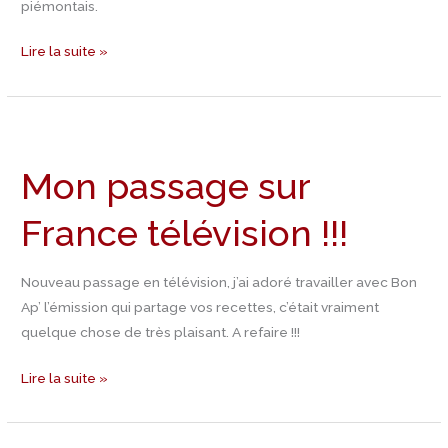
piémontais.
Lire la suite »
Mon
passage
Mon passage sur
sur
France
France télévision !!!
télévision
!!!
Nouveau passage en télévision, j’ai adoré travailler avec Bon
Ap’ l’émission qui partage vos recettes, c’était vraiment
quelque chose de très plaisant. A refaire !!!
Lire la suite »