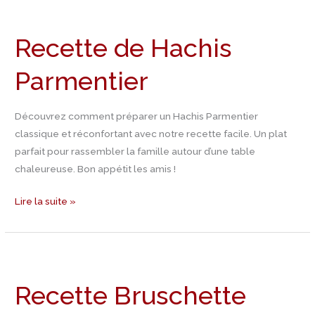
Recette
de
Recette de Hachis
Hachis
Parmentier
Parmentier
Découvrez comment préparer un Hachis Parmentier
classique et réconfortant avec notre recette facile. Un plat
parfait pour rassembler la famille autour d’une table
chaleureuse. Bon appétit les amis !
Lire la suite »
Recette
Bruschette
Recette Bruschette