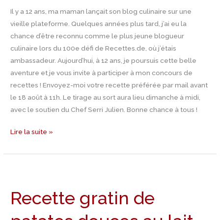
Il y a 12 ans, ma maman lançait son blog culinaire sur une
!
vieille plateforme. Quelques années plus tard, j’ai eu la
chance d’être reconnu comme le plus jeune blogueur
(Mise
culinaire lors du 100e défi de Recettes.de, où j’étais
à
ambassadeur. Aujourd’hui, à 12 ans, je poursuis cette belle
jour
aventure et je vous invite à participer à mon concours de
–
recettes ! Envoyez-moi votre recette préférée par mail avant
Résultat)
le 18 août à 11h. Le tirage au sort aura lieu dimanche à midi,
avec le soutien du Chef Serri Julien. Bonne chance à tous !
Lire la suite »
Recette
gratin
Recette gratin de
de
patates
douces