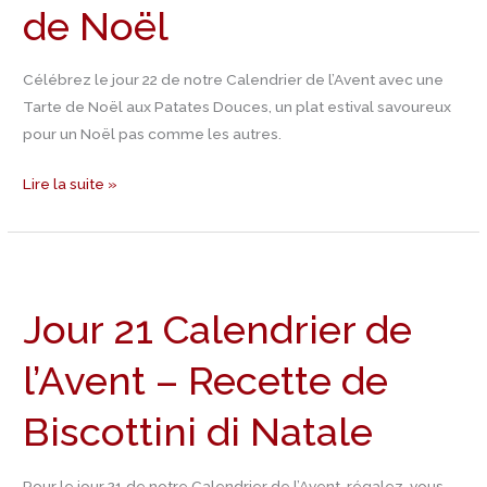
de Noël
avec
cette
Célébrez le jour 22 de notre Calendrier de l’Avent avec une
recette
Tarte de Noël aux Patates Douces, un plat estival savoureux
de
pour un Noël pas comme les autres.
tarte
de
Lire la suite »
Noël
Jour
21
Jour 21 Calendrier de
Calendrier
de
l’Avent – Recette de
l’Avent
–
Biscottini di Natale
Recette
de
Biscottini
Pour le jour 21 de notre Calendrier de l’Avent, régalez-vous