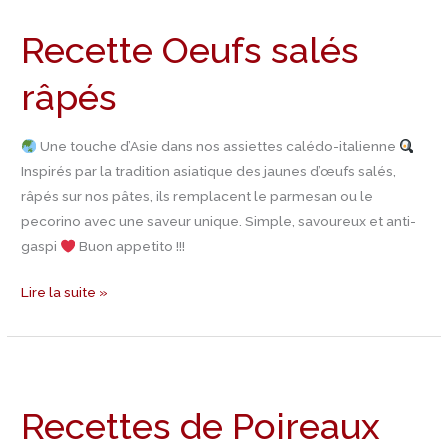
Oeufs
Recette Oeufs salés
salés
râpés
râpés
Une touche d’Asie dans nos assiettes calédo-italienne
Inspirés par la tradition asiatique des jaunes d’œufs salés,
râpés sur nos pâtes, ils remplacent le parmesan ou le
pecorino avec une saveur unique. Simple, savoureux et anti-
gaspi
Buon appetito !!!
Lire la suite »
Recettes
de
Recettes de Poireaux
Poireaux