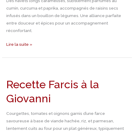
Des navets longs caramélisés, subtilement parfumés au
cumin, curcuma et paprika, accompagnés de raisins secs
infusés dans un bouillon de légumes. Une alliance parfaite
entre douceur et épices pour un accompagnement
réconfortant.
Lire la suite »
Recette
Farcis
Recette Farcis à la
à
la
Giovanni
Giovanni
Courgettes, tomates et oignons garnis d’une farce
savoureuse à base de viande hachée, riz, et parmesan,
lentement cuits au four pour un plat généreux, typiquement