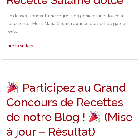
Recette Salame dolce
Un dessert fondant, une régression géniale, une douceur
succulente ! Merci Maria Cristina pour ce dessert de gâteau
roulé.
Lire la suite »
Participez
Participez au Grand
au
Grand
Concours de Recettes
Concours
de
de notre Blog !
(Mise
Recettes
de
à jour – Résultat)
notre
Blog