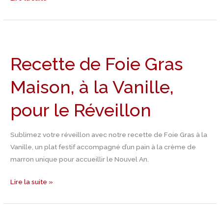
Recette
de
Recette de Foie Gras
Foie
Gras
Maison, à la Vanille,
Maison,
à
pour le Réveillon
la
Vanille,
pour
Sublimez votre réveillon avec notre recette de Foie Gras à la
le
Vanille, un plat festif accompagné d’un pain à la crème de
Réveillon
marron unique pour accueillir le Nouvel An.
Lire la suite »
Jour