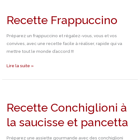
Recette
Frappuccino
Recette Frappuccino
Préparez un frappuccino et régalez-vous, vous et vos
convives, avec une recette facile à réaliser, rapide qui va
mettre tout le monde d’accord !!!
Lire la suite »
Recette
Conchiglioni
Recette Conchiglioni à
à
la
la saucisse et pancetta
saucisse
et
pancetta
Préparez une assiette gourmande avec des conchiglioni