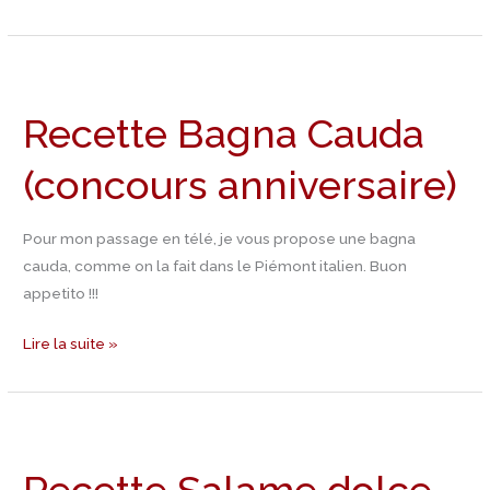
Recette
Bagna
Recette Bagna Cauda
Cauda
(concours
(concours anniversaire)
anniversaire)
Pour mon passage en télé, je vous propose une bagna
cauda, comme on la fait dans le Piémont italien. Buon
appetito !!!
Lire la suite »
Recette
Salame
dolce