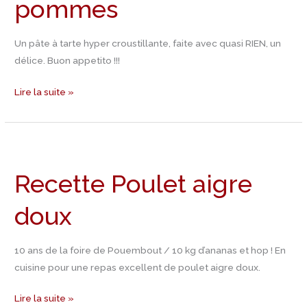
pommes
Un pâte à tarte hyper croustillante, faite avec quasi RIEN, un
délice. Buon appetito !!!
Lire la suite »
Recette
Poulet
Recette Poulet aigre
aigre
doux
doux
10 ans de la foire de Pouembout / 10 kg d’ananas et hop ! En
cuisine pour une repas excellent de poulet aigre doux.
Lire la suite »