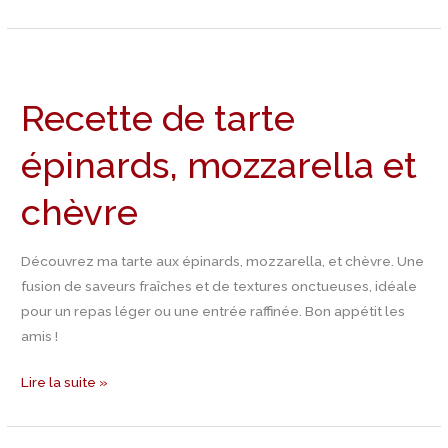
Recette
de
Recette de tarte
tarte
épinards,
épinards, mozzarella et
mozzarella
et
chèvre
chèvre
Découvrez ma tarte aux épinards, mozzarella, et chèvre. Une
fusion de saveurs fraîches et de textures onctueuses, idéale
pour un repas léger ou une entrée raffinée. Bon appétit les
amis !
Lire la suite »