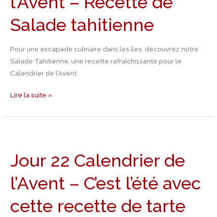
l’Avent – Recette de
–
Salade tahitienne
Recette
de
Salade
Pour une escapade culinaire dans les îles, découvrez notre
tahitienne
Salade Tahitienne, une recette rafraîchissante pour le
Calendrier de l’Avent.
Lire la suite »
Jour
22
Jour 22 Calendrier de
Calendrier
de
l’Avent – C’est l’été avec
l’Avent
–
cette recette de tarte
C’est
l’été