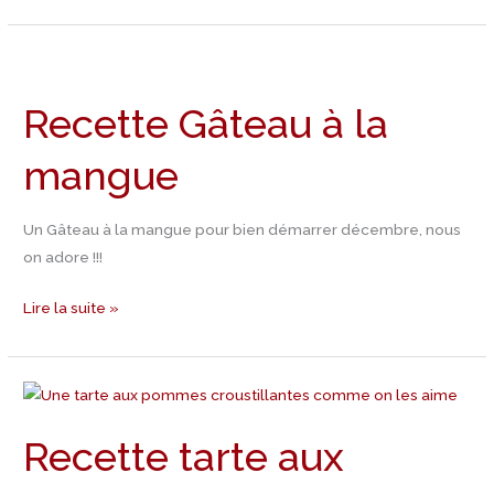
Recette
Gâteau
Recette Gâteau à la
à
la
mangue
mangue
Un Gâteau à la mangue pour bien démarrer décembre, nous
on adore !!!
Lire la suite »
Recette
tarte
Recette tarte aux
aux
pommes