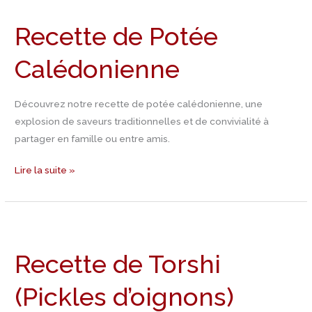
de
Recette de Potée
Potée
Calédonienne
Calédonienne
Découvrez notre recette de potée calédonienne, une
explosion de saveurs traditionnelles et de convivialité à
partager en famille ou entre amis.
Lire la suite »
Recette
de
Recette de Torshi
Torshi
(Pickles
(Pickles d’oignons)
d’oignons)