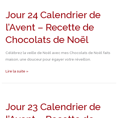
24
Jour 24 Calendrier de
Calendrier
de
l’Avent – Recette de
l’Avent
–
Chocolats de Noël
Recette
de
Chocolats
Célébrez la veille de Noël avec mes Chocolats de Noël faits
de
maison, une douceur pour égayer votre réveillon.
Noël
Lire la suite »
Jour
23
Jour 23 Calendrier de
Calendrier
de
l’Avent