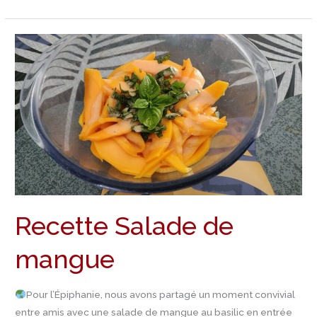
Recette
Salade
de
mangue
Recette Salade de
mangue
Pour l’Épiphanie, nous avons partagé un moment convivial
entre amis avec une salade de mangue au basilic en entrée