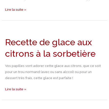
Lire la suite »
Recette
de
Recette de glace aux
glace
aux
citrons à la sorbetière
citrons
à
la
Vos papilles vont adorer cette glace aux citrons, que ce soit
sorbetière
pour un trou normand (avec ou sans alccol) ou pour un
dessert très frais, cette glace est parfaite !
Lire la suite »
Recette