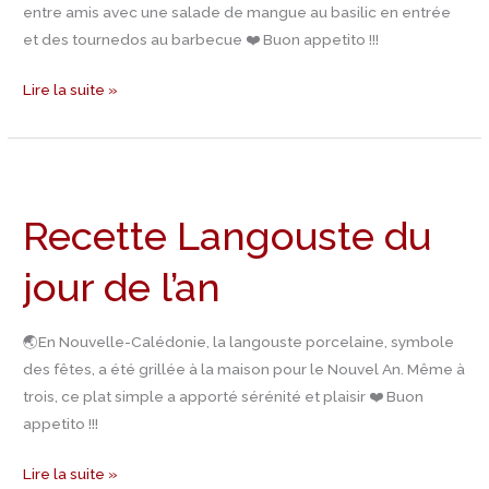
entre amis avec une salade de mangue au basilic en entrée
et des tournedos au barbecue ❤️ Buon appetito !!!
Lire la suite »
Recette
Langouste
Recette Langouste du
du
jour
jour de l’an
de
l’an
🌏En Nouvelle-Calédonie, la langouste porcelaine, symbole
des fêtes, a été grillée à la maison pour le Nouvel An. Même à
trois, ce plat simple a apporté sérénité et plaisir ❤️ Buon
appetito !!!
Lire la suite »