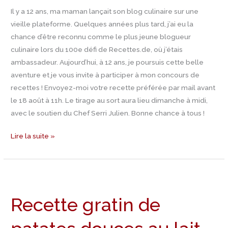
Il y a 12 ans, ma maman lançait son blog culinaire sur une
!
vieille plateforme. Quelques années plus tard, j’ai eu la
🎉
chance d’être reconnu comme le plus jeune blogueur
(Mise
culinaire lors du 100e défi de Recettes.de, où j’étais
à
ambassadeur. Aujourd’hui, à 12 ans, je poursuis cette belle
jour
aventure et je vous invite à participer à mon concours de
–
recettes ! Envoyez-moi votre recette préférée par mail avant
Résultat)
le 18 août à 11h. Le tirage au sort aura lieu dimanche à midi,
avec le soutien du Chef Serri Julien. Bonne chance à tous !
Lire la suite »
Recette
gratin
Recette gratin de
de
patates
douces