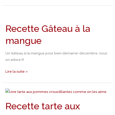
Recette
Gâteau
Recette Gâteau à la
à
la
mangue
mangue
Un Gâteau à la mangue pour bien démarrer décembre, nous
on adore !!!
Lire la suite »
Recette
tarte
Recette tarte aux
aux
pommes