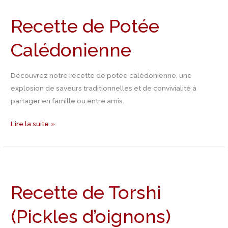
de
Recette de Potée
Potée
Calédonienne
Calédonienne
Découvrez notre recette de potée calédonienne, une
explosion de saveurs traditionnelles et de convivialité à
partager en famille ou entre amis.
Lire la suite »
Recette
de
Recette de Torshi
Torshi
(Pickles
(Pickles d’oignons)
d’oignons)