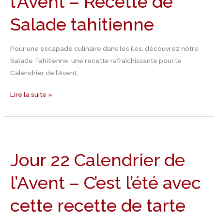
l’Avent – Recette de
–
Salade tahitienne
Recette
de
Salade
Pour une escapade culinaire dans les îles, découvrez notre
tahitienne
Salade Tahitienne, une recette rafraîchissante pour le
Calendrier de l’Avent.
Lire la suite »
Jour
22
Jour 22 Calendrier de
Calendrier
de
l’Avent – C’est l’été avec
l’Avent
–
cette recette de tarte
C’est
l’été