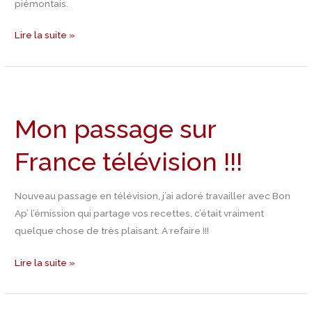
piémontais.
Lire la suite »
Mon
passage
Mon passage sur
sur
France
France télévision !!!
télévision
!!!
Nouveau passage en télévision, j’ai adoré travailler avec Bon
Ap’ l’émission qui partage vos recettes, c’était vraiment
quelque chose de très plaisant. A refaire !!!
Lire la suite »