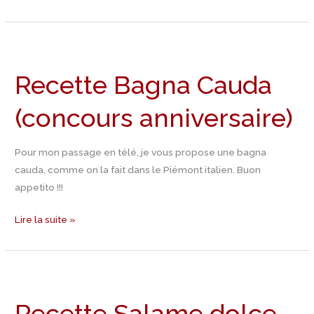
Recette
Bagna
Recette Bagna Cauda
Cauda
(concours
(concours anniversaire)
anniversaire)
Pour mon passage en télé, je vous propose une bagna
cauda, comme on la fait dans le Piémont italien. Buon
appetito !!!
Lire la suite »
Recette
Salame
Recette Salame dolce
dolce