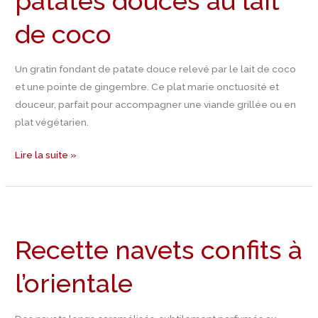
patates douces au lait
au
de coco
lait
de
coco
Un gratin fondant de patate douce relevé par le lait de coco
et une pointe de gingembre. Ce plat marie onctuosité et
douceur, parfait pour accompagner une viande grillée ou en
plat végétarien.
Lire la suite »
Recette
navets
Recette navets confits à
confits
à
l’orientale
l’orientale