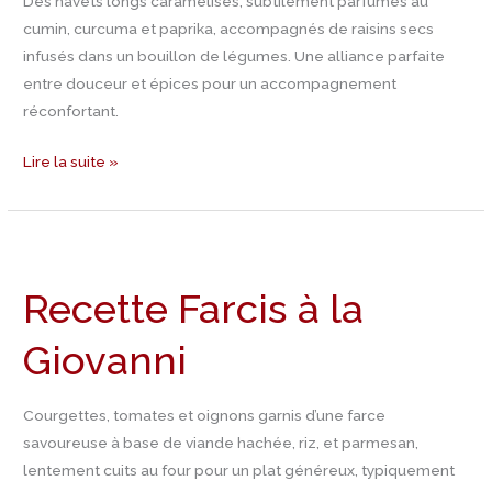
Des navets longs caramélisés, subtilement parfumés au
cumin, curcuma et paprika, accompagnés de raisins secs
infusés dans un bouillon de légumes. Une alliance parfaite
entre douceur et épices pour un accompagnement
réconfortant.
Lire la suite »
Recette
Farcis
Recette Farcis à la
à
la
Giovanni
Giovanni
Courgettes, tomates et oignons garnis d’une farce
savoureuse à base de viande hachée, riz, et parmesan,
lentement cuits au four pour un plat généreux, typiquement