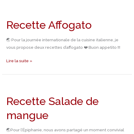
Recette
Affogato
Recette Affogato
🌏 Pour la journée internationale de la cuisine italienne, je
vous propose deux recettes d’affogato ❤️ Buon appetito !!!
Lire la suite »
Recette
Salade
Recette Salade de
de
mangue
mangue
🌏Pour l’Épiphanie, nous avons partagé un moment convivial