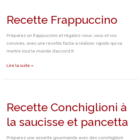
Recette
Frappuccino
Recette Frappuccino
Préparez un frappuccino et régalez-vous, vous et vos
convives, avec une recette facile à réaliser, rapide qui va
mettre tout le monde d’accord !!!
Lire la suite »
Recette
Conchiglioni
Recette Conchiglioni à
à
la
la saucisse et pancetta
saucisse
et
pancetta
Préparez une assiette gourmande avec des conchiglioni