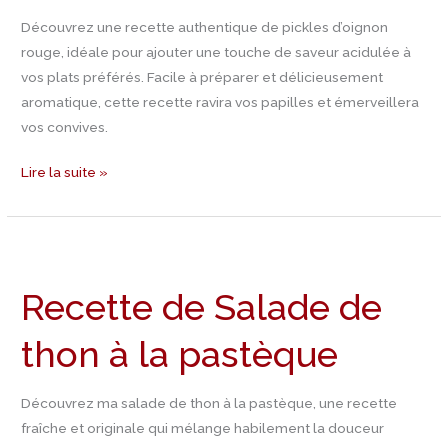
Découvrez une recette authentique de pickles d’oignon
rouge, idéale pour ajouter une touche de saveur acidulée à
vos plats préférés. Facile à préparer et délicieusement
aromatique, cette recette ravira vos papilles et émerveillera
vos convives.
Lire la suite »
Recette
de
Recette de Salade de
Salade
de
thon à la pastèque
thon
à
la
Découvrez ma salade de thon à la pastèque, une recette
pastèque
fraîche et originale qui mélange habilement la douceur