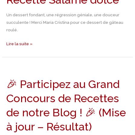
Un dessert fondant, une régression géniale, une douceur
succulente ! Merci Maria Cristina pour ce dessert de gâteau
roulé.
Lire la suite »
🎉
Participez
🎉 Participez au Grand
au
Grand
Concours de Recettes
Concours
de
de notre Blog ! 🎉 (Mise
Recettes
de
à jour – Résultat)
notre
Blog