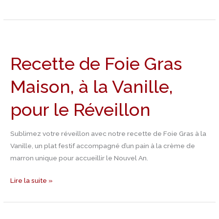
Recette
de
Recette de Foie Gras
Foie
Gras
Maison, à la Vanille,
Maison,
à
pour le Réveillon
la
Vanille,
pour
Sublimez votre réveillon avec notre recette de Foie Gras à la
le
Vanille, un plat festif accompagné d’un pain à la crème de
Réveillon
marron unique pour accueillir le Nouvel An.
Lire la suite »
Jour