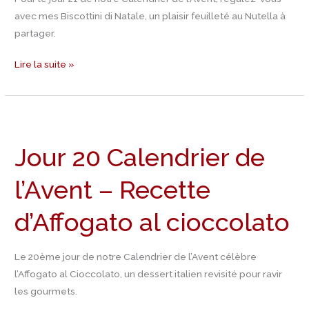
di
avec mes Biscottini di Natale, un plaisir feuilleté au Nutella à
Natale
partager.
Lire la suite »
Jour
20
Jour 20 Calendrier de
Calendrier
de
l’Avent – Recette
l’Avent
–
d’Affogato al cioccolato
Recette
d’Affogato
al
Le 20ème jour de notre Calendrier de l’Avent célèbre
cioccolato
l’Affogato al Cioccolato, un dessert italien revisité pour ravir
les gourmets.