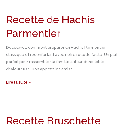
Recette
de
Recette de Hachis
Hachis
Parmentier
Parmentier
Découvrez comment préparer un Hachis Parmentier
classique et réconfortant avec notre recette facile. Un plat
parfait pour rassembler la famille autour d’une table
chaleureuse. Bon appétit les amis !
Lire la suite »
Recette
Bruschette
Recette Bruschette