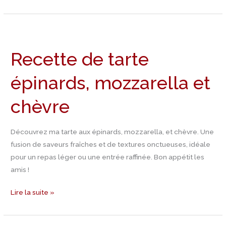
Recette
de
Recette de tarte
tarte
épinards,
épinards, mozzarella et
mozzarella
et
chèvre
chèvre
Découvrez ma tarte aux épinards, mozzarella, et chèvre. Une
fusion de saveurs fraîches et de textures onctueuses, idéale
pour un repas léger ou une entrée raffinée. Bon appétit les
amis !
Lire la suite »