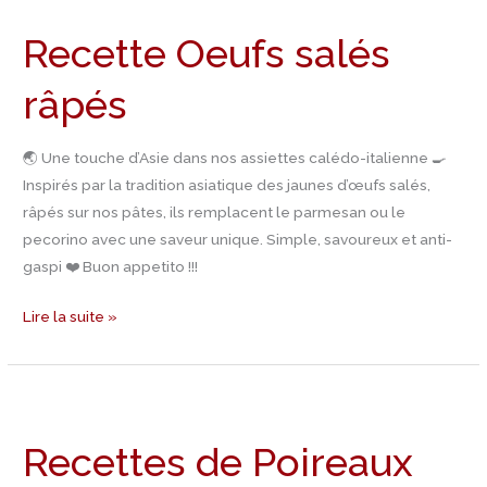
Oeufs
Recette Oeufs salés
salés
râpés
râpés
🌏 Une touche d’Asie dans nos assiettes calédo-italienne 🍳
Inspirés par la tradition asiatique des jaunes d’œufs salés,
râpés sur nos pâtes, ils remplacent le parmesan ou le
pecorino avec une saveur unique. Simple, savoureux et anti-
gaspi ❤️ Buon appetito !!!
Lire la suite »
Recettes
de
Recettes de Poireaux
Poireaux