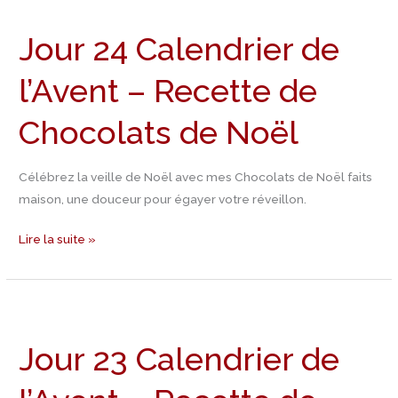
24
Jour 24 Calendrier de
Calendrier
de
l’Avent – Recette de
l’Avent
–
Chocolats de Noël
Recette
de
Chocolats
Célébrez la veille de Noël avec mes Chocolats de Noël faits
de
maison, une douceur pour égayer votre réveillon.
Noël
Lire la suite »
Jour
23
Jour 23 Calendrier de
Calendrier
de
l’Avent