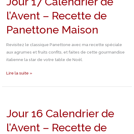
Jour 17 Calendrier de
de
l’Avent – Recette de
l’Avent
–
Panettone Maison
Recette
de
Panettone
Revisitez le classique Panettone avec ma recette spéciale
Maison
aux agrumes et fruits confits, et faites de cette gourmandise
italienne la star de votre table de Noël.
Lire la suite »
Jour
16
Jour 16 Calendrier de
Calendrier
de
l’Avent – Recette de
l’Avent
–