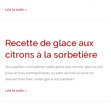
Lire la suite »
Recette
de
Recette de glace aux
glace
aux
citrons à la sorbetière
citrons
à
la
Vos papilles vont adorer cette glace aux citrons, que ce soit
sorbetière
pour un trou normand (avec ou sans alccol) ou pour un
dessert très frais, cette glace est parfaite !
Lire la suite »
Recette