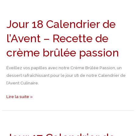
Jour
18
Jour 18 Calendrier de
Calendrier
de
l’Avent – Recette de
l’Avent
–
crème brûlée passion
Recette
de
crème
Éveillez vos papilles avec notre Crème Brûlée Passion, un
brûlée
dessert rafraîchissant pour le jour 18 de notre Calendrier de
passion
l’Avent Culinaire.
Lire la suite »
Jour
17
Calendrier