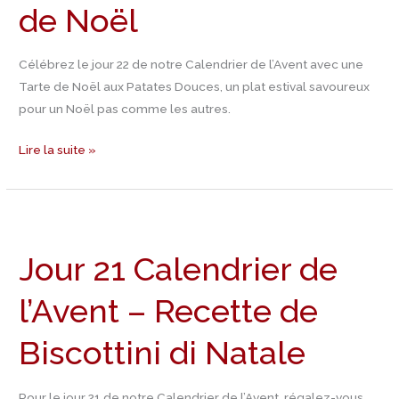
de Noël
avec
cette
Célébrez le jour 22 de notre Calendrier de l’Avent avec une
recette
Tarte de Noël aux Patates Douces, un plat estival savoureux
de
pour un Noël pas comme les autres.
tarte
de
Lire la suite »
Noël
Jour
21
Jour 21 Calendrier de
Calendrier
de
l’Avent – Recette de
l’Avent
–
Biscottini di Natale
Recette
de
Biscottini
Pour le jour 21 de notre Calendrier de l’Avent, régalez-vous