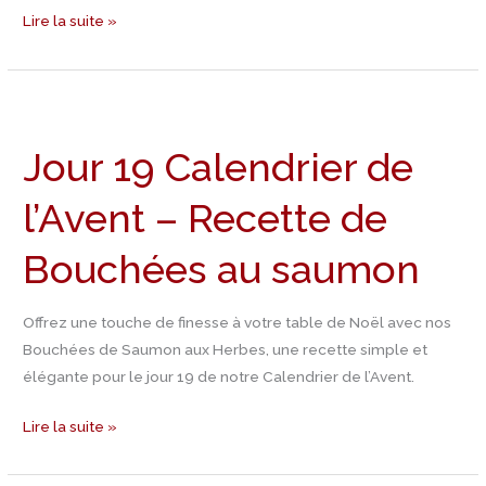
Lire la suite »
Jour
19
Jour 19 Calendrier de
Calendrier
de
l’Avent – Recette de
l’Avent
–
Bouchées au saumon
Recette
de
Bouchées
Offrez une touche de finesse à votre table de Noël avec nos
au
Bouchées de Saumon aux Herbes, une recette simple et
saumon
élégante pour le jour 19 de notre Calendrier de l’Avent.
Lire la suite »