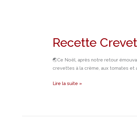
Recette
Crevettes
Recette Crevet
épinards
🌏Ce Noël, après notre retour émouvan
crevettes à la crème, aux tomates et a
Lire la suite »