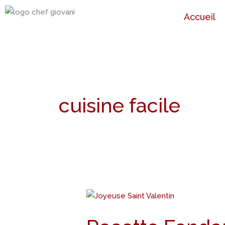
Aller
Accueil
au
contenu
cuisine facile
Recette
Fondant
au