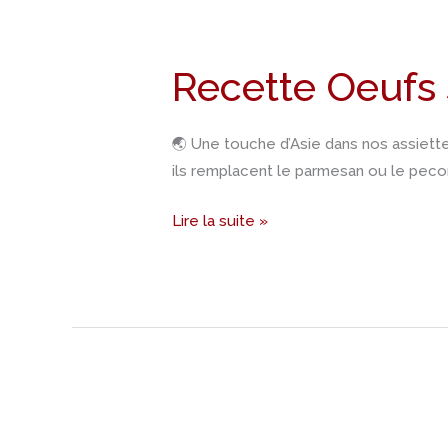
Recette
Oeufs
Recette Oeufs 
salés
râpés
🌏 Une touche d’Asie dans nos assiettes
ils remplacent le parmesan ou le pecor
Lire la suite »
Recettes
de