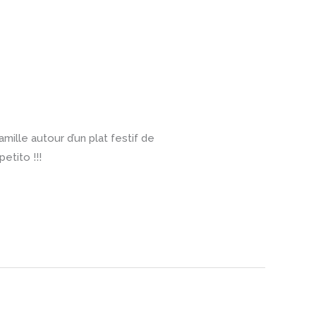
lle autour d’un plat festif de
etito !!!