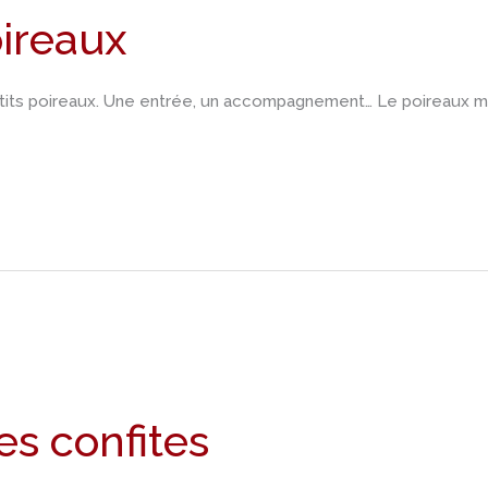
ireaux
tits poireaux. Une entrée, un accompagnement… Le poireaux mai
s confites