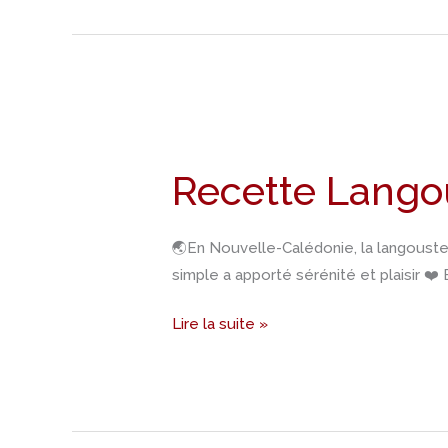
Recette
Langouste
Recette Langou
du
jour
de
🌏En Nouvelle-Calédonie, la langouste 
l’an
simple a apporté sérénité et plaisir ❤️ 
Lire la suite »