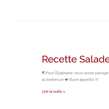
Recette
Salade
Recette Salad
de
mangue
🌏Pour l’Épiphanie, nous avons partag
au barbecue ❤️ Buon appetito !!!
Lire la suite »