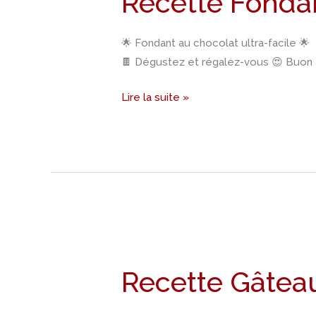
Recette Fonda
cacao
🌟 Fondant au chocolat ultra-facile 🌟
🍫 Dégustez et régalez-vous 😍 Buon a
Lire la suite »
Recette
Gâteaux
Recette Gâtea
bocaux