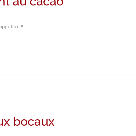
nt au cacao
ppetito !!!
ux bocaux