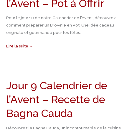
l’Avent – Pot à Offrir
l’Avent
–
Pot
Pour le jour 10 de notre Calendrier de l’Avent, découvrez
à
comment préparer un Brownie en Pot, une idée cadeau
Offrir
originale et gourmande pour les fêtes.
Lire la suite »
Jour
9
Jour 9 Calendrier de
Calendrier
de
l’Avent – Recette de
l’Avent
–
Bagna Cauda
Recette
de
Bagna
Découvrez la Bagna Cauda, un incontournable de la cuisine