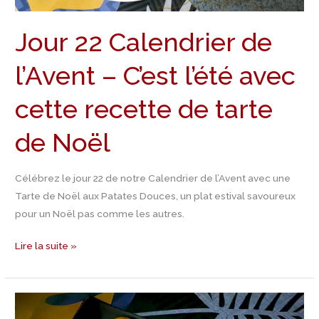
cette
Jour 22 Calendrier de
recette
de
l’Avent – C’est l’été avec
tarte
de
cette recette de tarte
Noël
de Noël
Célébrez le jour 22 de notre Calendrier de l’Avent avec une
Tarte de Noël aux Patates Douces, un plat estival savoureux
pour un Noël pas comme les autres.
Lire la suite »
Jour
21