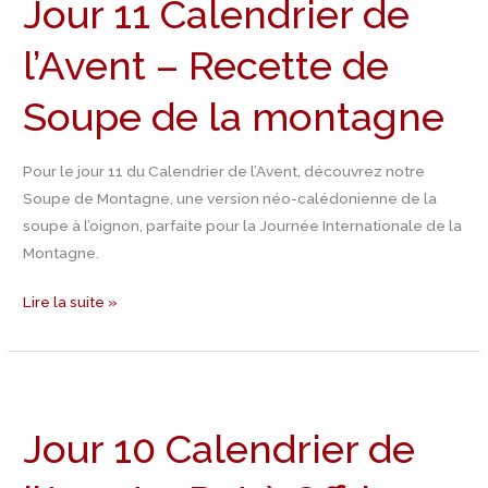
Jour 11 Calendrier de
Calendrier
de
l’Avent – Recette de
l’Avent
–
Soupe de la montagne
Recette
de
Soupe
Pour le jour 11 du Calendrier de l’Avent, découvrez notre
de
Soupe de Montagne, une version néo-calédonienne de la
la
soupe à l’oignon, parfaite pour la Journée Internationale de la
montagne
Montagne.
Lire la suite »
Jour
10
Jour 10 Calendrier de
Calendrier
de