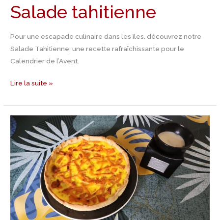
Salade tahitienne
Pour une escapade culinaire dans les îles, découvrez notre
Salade Tahitienne, une recette rafraîchissante pour le
Calendrier de l’Avent.
Lire la suite »
Jour
22
Calendrier
de
l’Avent
–
C’est
l’été
avec