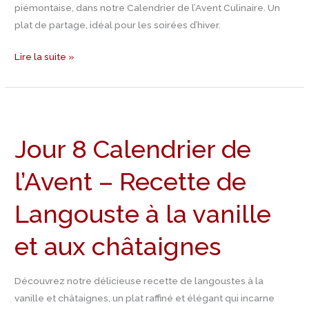
Cauda
piémontaise, dans notre Calendrier de l’Avent Culinaire. Un
plat de partage, idéal pour les soirées d’hiver.
Lire la suite »
Jour
8
Jour 8 Calendrier de
Calendrier
de
l’Avent – Recette de
l’Avent
–
Langouste à la vanille
Recette
de
et aux châtaignes
Langouste
à
Découvrez notre délicieuse recette de langoustes à la
la
vanille et châtaignes, un plat raffiné et élégant qui incarne
vanille