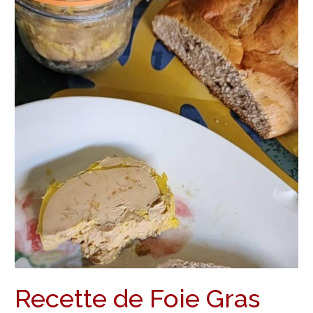
la
Vanille,
pour
le
Réveillon
Recette de Foie Gras