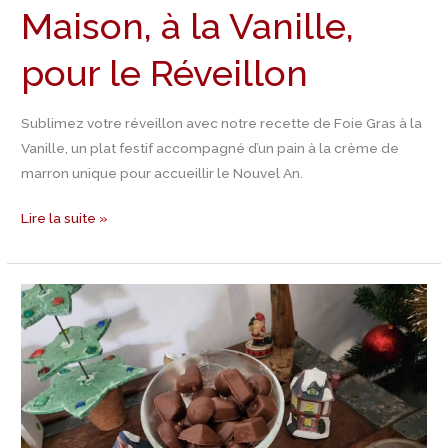
Maison, à la Vanille,
pour le Réveillon
Sublimez votre réveillon avec notre recette de Foie Gras à la
Vanille, un plat festif accompagné d’un pain à la crème de
marron unique pour accueillir le Nouvel An.
Lire la suite »
Jour
24
Calendrier
de
l’Avent
–
Recette