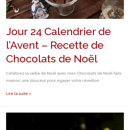
de
Chocolats
de
Jour 24 Calendrier de
Noël
l’Avent – Recette de
Chocolats de Noël
Célébrez la veille de Noël avec mes Chocolats de Noël faits
maison, une douceur pour égayer votre réveillon.
Lire la suite »
Jour
23