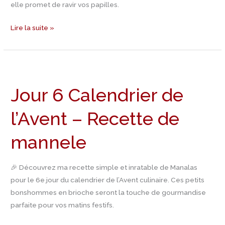
elle promet de ravir vos papilles.
Lire la suite »
Jour
6
Jour 6 Calendrier de
Calendrier
de
l’Avent – Recette de
l’Avent
–
mannele
Recette
de
mannele
🎉 Découvrez ma recette simple et inratable de Manalas
pour le 6e jour du calendrier de l’Avent culinaire. Ces petits
bonshommes en brioche seront la touche de gourmandise
parfaite pour vos matins festifs.