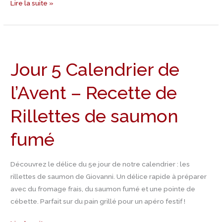
Lire la suite »
Jour
5
Jour 5 Calendrier de
Calendrier
de
l’Avent – Recette de
l’Avent
–
Rillettes de saumon
Recette
de
fumé
Rillettes
de
Découvrez le délice du 5e jour de notre calendrier : les
saumon
rillettes de saumon de Giovanni. Un délice rapide à préparer
fumé
avec du fromage frais, du saumon fumé et une pointe de
cébette. Parfait sur du pain grillé pour un apéro festif !