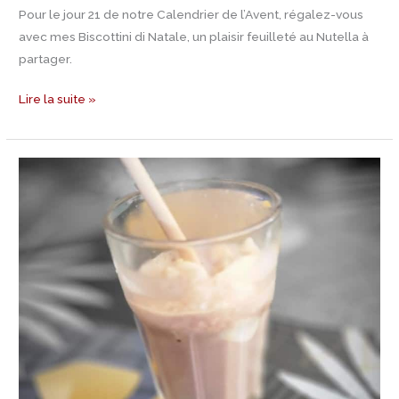
Pour le jour 21 de notre Calendrier de l’Avent, régalez-vous
avec mes Biscottini di Natale, un plaisir feuilleté au Nutella à
partager.
Lire la suite »
Jour
20
Calendrier
de
l’Avent
–
Recette
d’Affogato
al
cioccolato