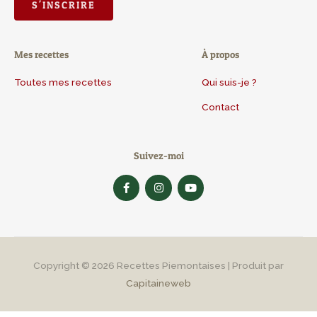
Mes recettes
À propos
Toutes mes recettes
Qui suis-je ?
Contact
Suivez-moi
F
I
Y
a
n
o
c
s
u
e
t
t
b
a
u
o
g
b
o
r
e
k
a
-
m
Copyright © 2026
Recettes Piemontaises
| Produit par
f
Capitaineweb