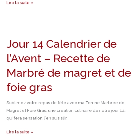
Lire la suite »
Jour
14
Jour 14 Calendrier de
Calendrier
de
l’Avent – Recette de
l’Avent
–
Marbré de magret et de
Recette
de
foie gras
Marbré
de
Sublimez votre repas de fête avec ma Terrine Marbrée de
magret
Magret et Foie Gras, une création culinaire de notre jour 14,
et
qui fera sensation, j’en suis sûr.
de
foie
Lire la suite »
gras