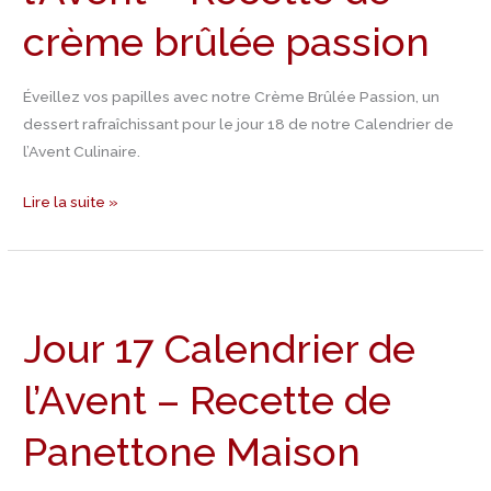
–
crème brûlée passion
Recette
de
crème
Éveillez vos papilles avec notre Crème Brûlée Passion, un
brûlée
dessert rafraîchissant pour le jour 18 de notre Calendrier de
passion
l’Avent Culinaire.
Lire la suite »
Jour
17
Jour 17 Calendrier de
Calendrier
de
l’Avent – Recette de
l’Avent
–
Panettone Maison
Recette
de