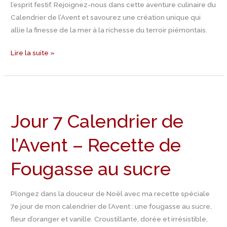
l’esprit festif. Rejoignez-nous dans cette aventure culinaire du
et
Calendrier de l’Avent et savourez une création unique qui
aux
allie la finesse de la mer à la richesse du terroir piémontais.
châtaignes
Lire la suite »
Jour
7
Jour 7 Calendrier de
Calendrier
de
l’Avent – Recette de
l’Avent
–
Fougasse au sucre
Recette
de
Fougasse
Plongez dans la douceur de Noël avec ma recette spéciale
au
7e jour de mon calendrier de l’Avent : une fougasse au sucre,
sucre
fleur d’oranger et vanille. Croustillante, dorée et irrésistible,