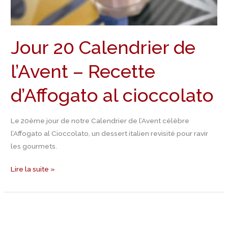
Jour 20 Calendrier de
l’Avent – Recette
d’Affogato al cioccolato
Le 20ème jour de notre Calendrier de l’Avent célèbre
l’Affogato al Cioccolato, un dessert italien revisité pour ravir
les gourmets.
Lire la suite »
Jour
19