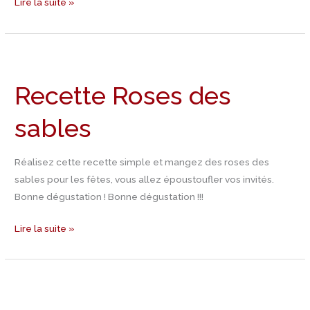
Lire la suite »
Recette
Roses
Recette Roses des
des
sables
sables
Réalisez cette recette simple et mangez des roses des
sables pour les fêtes, vous allez époustoufler vos invités.
Bonne dégustation ! Bonne dégustation !!!
Lire la suite »
Recette
Pain