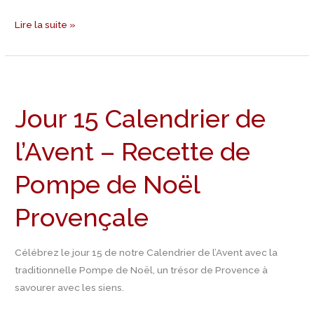
calédonienne
Lire la suite »
Jour
15
Jour 15 Calendrier de
Calendrier
de
l’Avent – Recette de
l’Avent
–
Pompe de Noël
Recette
de
Provençale
Pompe
de
Célébrez le jour 15 de notre Calendrier de l’Avent avec la
Noël
traditionnelle Pompe de Noël, un trésor de Provence à
Provençale
savourer avec les siens.