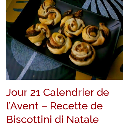
Calendrier
de
l’Avent
–
Recette
de
Biscottini
di
Natale
Jour 21 Calendrier de
l’Avent – Recette de
Biscottini di Natale