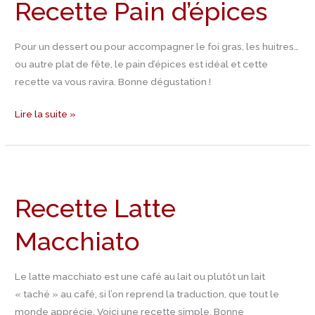
Recette Pain d’épices
d’épices
Pour un dessert ou pour accompagner le foi gras, les huitres…
ou autre plat de fête, le pain d’épices est idéal et cette
recette va vous ravira. Bonne dégustation !
Lire la suite »
Recette
Latte
Recette Latte
Macchiato
Macchiato
Le latte macchiato est une café au lait ou plutôt un lait
« taché » au café, si l’on reprend la traduction, que tout le
monde apprécie. Voici une recette simple. Bonne