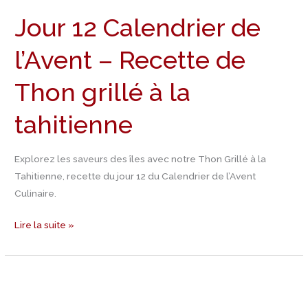
12
Jour 12 Calendrier de
Calendrier
de
l’Avent – Recette de
l’Avent
–
Thon grillé à la
Recette
de
tahitienne
Thon
grillé
Explorez les saveurs des îles avec notre Thon Grillé à la
à
Tahitienne, recette du jour 12 du Calendrier de l’Avent
la
Culinaire.
tahitienne
Lire la suite »
Jour
11