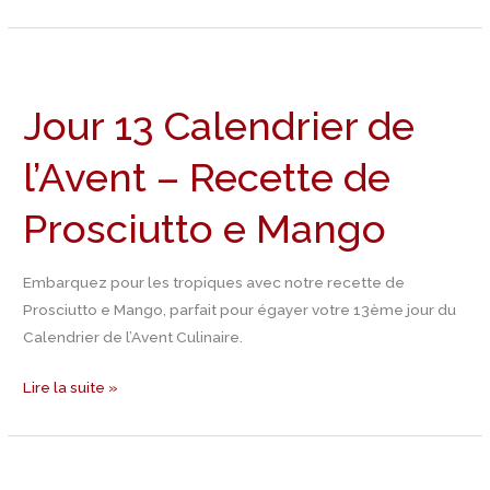
Jour
13
Jour 13 Calendrier de
Calendrier
de
l’Avent – Recette de
l’Avent
–
Prosciutto e Mango
Recette
de
Prosciutto
Embarquez pour les tropiques avec notre recette de
e
Prosciutto e Mango, parfait pour égayer votre 13ème jour du
Mango
Calendrier de l’Avent Culinaire.
Lire la suite »
Jour