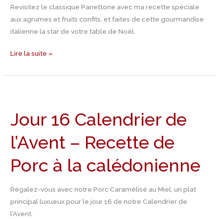
Panettone
Revisitez le classique Panettone avec ma recette spéciale
Maison
aux agrumes et fruits confits, et faites de cette gourmandise
italienne la star de votre table de Noël.
Lire la suite »
Jour
16
Jour 16 Calendrier de
Calendrier
de
l’Avent – Recette de
l’Avent
–
Porc à la calédonienne
Recette
de
Porc
Régalez-vous avec notre Porc Caramélisé au Miel, un plat
à
principal luxueux pour le jour 16 de notre Calendrier de
la
l’Avent.