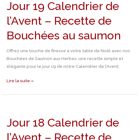
Jour 19 Calendrier de
Calendrier
de
l’Avent – Recette de
l’Avent
–
Bouchées au saumon
Recette
de
Bouchées
Offrez une touche de finesse à votre table de Noël avec nos
au
Bouchées de Saumon aux Herbes, une recette simple et
saumon
élégante pour le jour 19 de notre Calendrier de l’Avent.
Lire la suite »
Jour
18
Jour 18 Calendrier de
Calendrier
de
l’Avent – Recette de
l’Avent