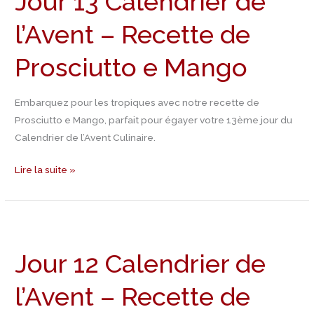
Jour 13 Calendrier de
de
l’Avent – Recette de
l’Avent
–
Prosciutto e Mango
Recette
de
Prosciutto
Embarquez pour les tropiques avec notre recette de
e
Prosciutto e Mango, parfait pour égayer votre 13ème jour du
Mango
Calendrier de l’Avent Culinaire.
Lire la suite »
Jour
12
Jour 12 Calendrier de
Calendrier
de
l’Avent – Recette de
l’Avent
–