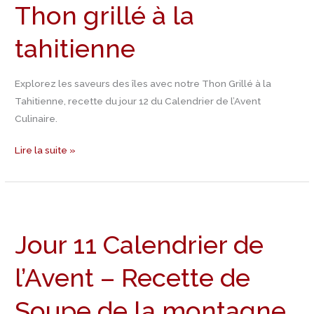
Thon grillé à la
Recette
de
tahitienne
Thon
grillé
Explorez les saveurs des îles avec notre Thon Grillé à la
à
Tahitienne, recette du jour 12 du Calendrier de l’Avent
la
Culinaire.
tahitienne
Lire la suite »
Jour
11
Jour 11 Calendrier de
Calendrier
de
l’Avent – Recette de
l’Avent
–
Soupe de la montagne
Recette