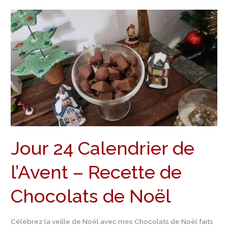
Jour
24
Calendrier
de
l’Avent
–
Recette
de
Chocolats
de
Jour 24 Calendrier de
Noël
l’Avent – Recette de
Chocolats de Noël
Célébrez la veille de Noël avec mes Chocolats de Noël faits