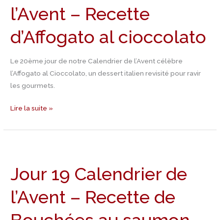
l’Avent – Recette
l’Avent
–
d’Affogato al cioccolato
Recette
d’Affogato
al
Le 20ème jour de notre Calendrier de l’Avent célèbre
cioccolato
l’Affogato al Cioccolato, un dessert italien revisité pour ravir
les gourmets.
Lire la suite »
Jour
19
Jour 19 Calendrier de
Calendrier
de
l’Avent – Recette de
l’Avent
–
Recette