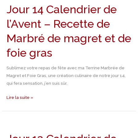
Jour 14 Calendrier de
Calendrier
de
l’Avent – Recette de
l’Avent
–
Marbré de magret et de
Recette
de
foie gras
Marbré
de
Sublimez votre repas de fête avec ma Terrine Marbrée de
magret
Magret et Foie Gras, une création culinaire de notre jour 14,
et
qui fera sensation, j’en suis sûr.
de
foie
Lire la suite »
gras
Jour
13
Calendrier