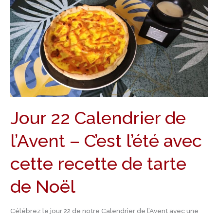
22
Calendrier
de
l’Avent
–
C’est
l’été
avec
cette
Jour 22 Calendrier de
recette
de
l’Avent – C’est l’été avec
tarte
de
cette recette de tarte
Noël
de Noël
Célébrez le jour 22 de notre Calendrier de l’Avent avec une