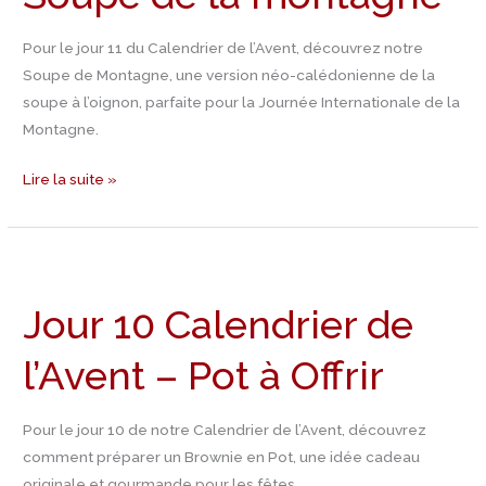
de
Soupe
Pour le jour 11 du Calendrier de l’Avent, découvrez notre
de
Soupe de Montagne, une version néo-calédonienne de la
la
soupe à l’oignon, parfaite pour la Journée Internationale de la
montagne
Montagne.
Lire la suite »
Jour
10
Jour 10 Calendrier de
Calendrier
de
l’Avent – Pot à Offrir
l’Avent
–
Pot
Pour le jour 10 de notre Calendrier de l’Avent, découvrez
à
comment préparer un Brownie en Pot, une idée cadeau
Offrir
originale et gourmande pour les fêtes.