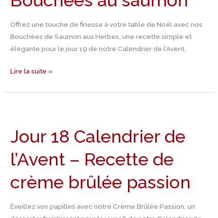
Bouchées au saumon
de
Bouchées
Offrez une touche de finesse à votre table de Noël avec nos
au
Bouchées de Saumon aux Herbes, une recette simple et
saumon
élégante pour le jour 19 de notre Calendrier de l’Avent.
Lire la suite »
Jour
18
Jour 18 Calendrier de
Calendrier
de
l’Avent – Recette de
l’Avent
–
crème brûlée passion
Recette
de
crème
Éveillez vos papilles avec notre Crème Brûlée Passion, un
brûlée