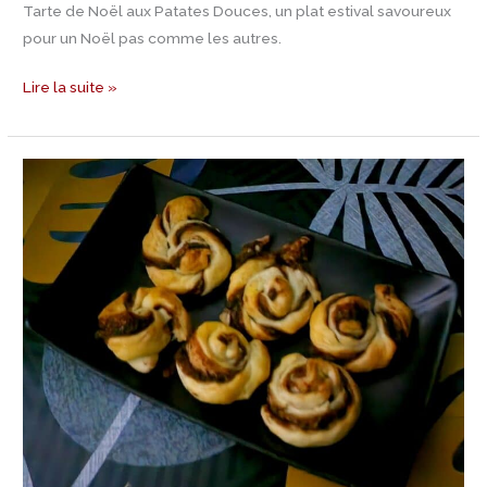
Tarte de Noël aux Patates Douces, un plat estival savoureux
pour un Noël pas comme les autres.
Lire la suite »
Jour
21
Calendrier
de
l’Avent
–
Recette
de
Biscottini
di
Natale