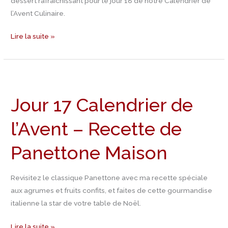
dessert rafraîchissant pour le jour 18 de notre Calendrier de
passion
l’Avent Culinaire.
Lire la suite »
Jour
17
Jour 17 Calendrier de
Calendrier
de
l’Avent – Recette de
l’Avent
–
Panettone Maison
Recette
de
Panettone
Revisitez le classique Panettone avec ma recette spéciale
Maison
aux agrumes et fruits confits, et faites de cette gourmandise
italienne la star de votre table de Noël.
Lire la suite »