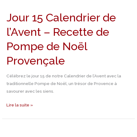
15
Jour 15 Calendrier de
Calendrier
de
l’Avent – Recette de
l’Avent
–
Pompe de Noël
Recette
de
Provençale
Pompe
de
Célébrez le jour 15 de notre Calendrier de l’Avent avec la
Noël
traditionnelle Pompe de Noël, un trésor de Provence à
Provençale
savourer avec les siens.
Lire la suite »
Jour
14