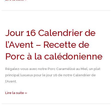
Jour
16
Jour 16 Calendrier de
Calendrier
de
l’Avent – Recette de
l’Avent
–
Porc à la calédonienne
Recette
de
Porc
Régalez-vous avec notre Porc Caramélisé au Miel, un plat
à
principal luxueux pour le jour 16 de notre Calendrier de
la
l’Avent.
calédonienne
Lire la suite »
Jour