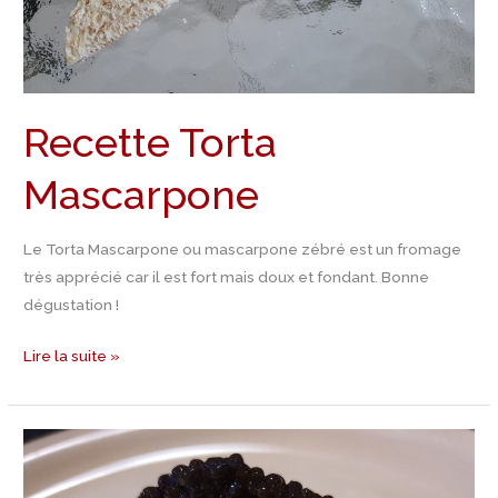
Recette Torta
Mascarpone
Le Torta Mascarpone ou mascarpone zébré est un fromage
très apprécié car il est fort mais doux et fondant. Bonne
dégustation !
Lire la suite »
Recette
purée
de