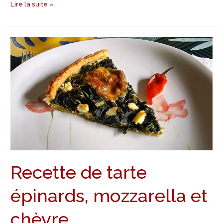
Lire la suite »
Recette
de
tarte
épinards,
mozzarella
et
chèvre
Recette de tarte
épinards, mozzarella et
chèvre