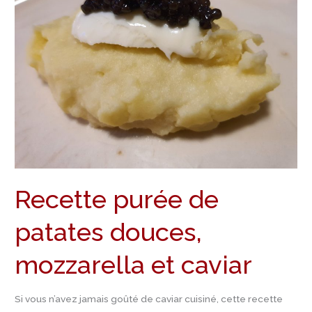
patates
douces,
mozzarella
et
caviar
Recette purée de
patates douces,
mozzarella et caviar
Si vous n’avez jamais goûté de caviar cuisiné, cette recette