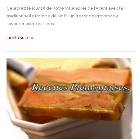
Célébrez le jour 15 de notre Calendrier de l’Avent avec la
traditionnelle Pompe de Noël, un trésor de Provence à
savourer avec les siens.
Lire la suite »
Jour
14
Calendrier
de
l’Avent
–
Recette
de
Marbré
de