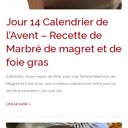
magret
et
de
Jour 14 Calendrier de
foie
gras
l’Avent – Recette de
Marbré de magret et de
foie gras
Sublimez votre repas de fête avec ma Terrine Marbrée de
Magret et Foie Gras, une création culinaire de notre jour 14,
qui fera sensation, j’en suis sûr.
Lire la suite »
Jour