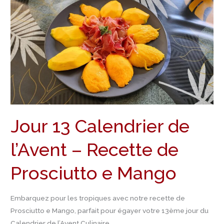
13
Calendrier
de
l’Avent
–
Recette
de
Prosciutto
e
Jour 13 Calendrier de
Mango
l’Avent – Recette de
Prosciutto e Mango
Embarquez pour les tropiques avec notre recette de
Prosciutto e Mango, parfait pour égayer votre 13ème jour du
Calendrier de l’Avent Culinaire.