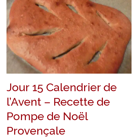
15
Calendrier
de
l’Avent
–
Recette
de
Pompe
de
Noël
Jour 15 Calendrier de
Provençale
l’Avent – Recette de
Pompe de Noël
Provençale