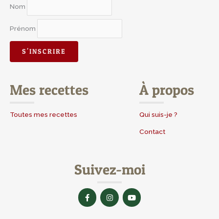
Nom
Prénom
Mes recettes
À propos
Toutes mes recettes
Qui suis-je ?
Contact
Suivez-moi
F
I
Y
a
n
o
c
s
u
e
t
t