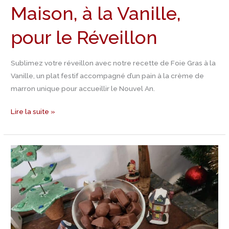
Maison, à la Vanille,
pour le Réveillon
Sublimez votre réveillon avec notre recette de Foie Gras à la
Vanille, un plat festif accompagné d’un pain à la crème de
marron unique pour accueillir le Nouvel An.
Lire la suite »
Jour
24
Calendrier
de
l’Avent
–
Recette