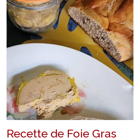
la
Vanille,
pour
le
Réveillon
Recette de Foie Gras