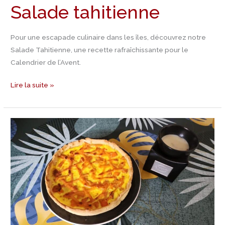
Salade tahitienne
Pour une escapade culinaire dans les îles, découvrez notre
Salade Tahitienne, une recette rafraîchissante pour le
Calendrier de l’Avent.
Lire la suite »
Jour
22
Calendrier
de
l’Avent
–
C’est
l’été
avec