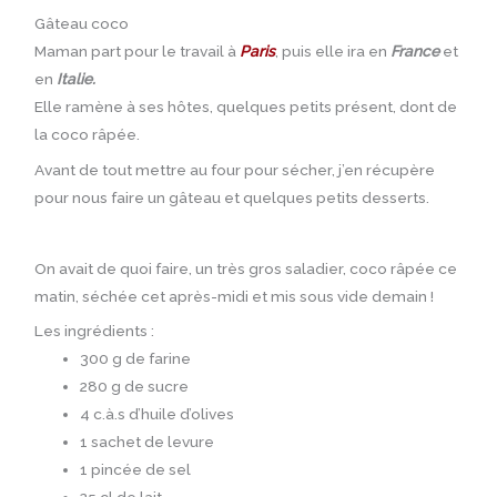
Gâteau coco
Maman part pour le travail à
Paris
, puis elle ira en
France
et
en
Italie.
Elle ramène à ses hôtes, quelques petits présent, dont de
la coco râpée.
Avant de tout mettre au four pour sécher, j’en récupère
pour nous faire un gâteau et quelques petits desserts.
On avait de quoi faire, un très gros saladier, coco râpée ce
matin, séchée cet après-midi et mis sous vide demain !
Les ingrédients :
300 g de farine
280 g de sucre
4 c.à.s d’huile d’olives
1 sachet de levure
1 pincée de sel