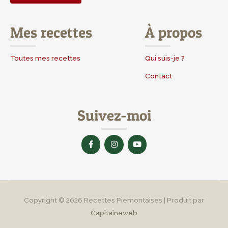
Mes recettes
À propos
Toutes mes recettes
Qui suis-je ?
Contact
Suivez-moi
F
I
Y
a
n
o
c
s
u
e
t
t
b
a
u
o
g
b
o
r
e
k
a
-
m
Copyright © 2026
Recettes Piemontaises
| Produit par
f
Capitaineweb