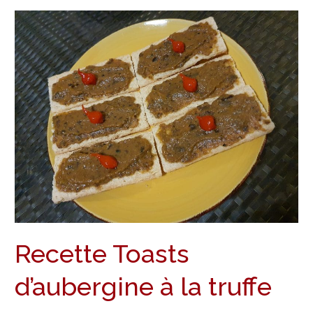
Recette
Toasts
d’aubergine
à
la
truffe
Recette Toasts
d’aubergine à la truffe