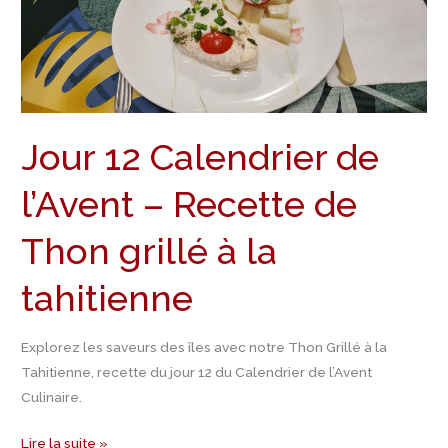
de
l’Avent
–
Recette
de
Thon
Jour 12 Calendrier de
grillé
à
l’Avent – Recette de
la
tahitienne
Thon grillé à la
tahitienne
Explorez les saveurs des îles avec notre Thon Grillé à la
Tahitienne, recette du jour 12 du Calendrier de l’Avent
Culinaire.
Lire la suite »