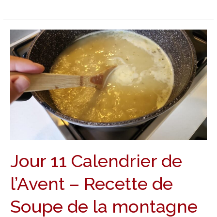
Jour
11
Calendrier
de
l’Avent
–
Recette
de
Soupe
de
Jour 11 Calendrier de
la
montagne
l’Avent – Recette de
Soupe de la montagne