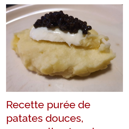
Recette
purée
de
patates
douces,
mozzarella
et
caviar
Recette purée de
patates douces,