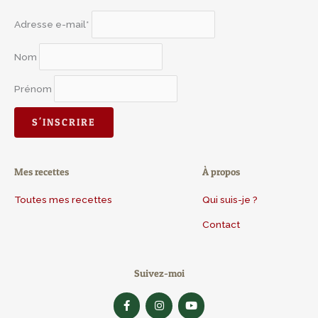
Adresse e-mail*
Nom
Prénom
Mes recettes
À propos
Toutes mes recettes
Qui suis-je ?
Contact
Suivez-moi
F
I
Y
a
n
o