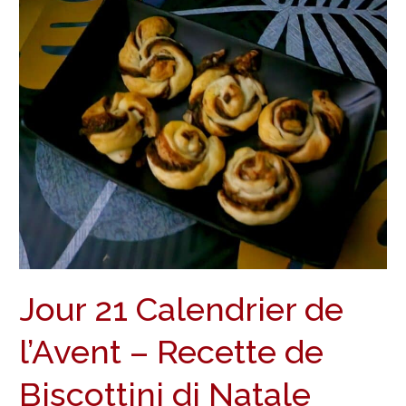
21
Calendrier
de
l’Avent
–
Recette
de
Biscottini
di
Natale
Jour 21 Calendrier de
l’Avent – Recette de
Biscottini di Natale