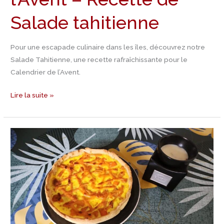
Salade tahitienne
Pour une escapade culinaire dans les îles, découvrez notre
Salade Tahitienne, une recette rafraîchissante pour le
Calendrier de l’Avent.
Lire la suite »
Jour
22
Calendrier
de
l’Avent
–
C’est
l’été