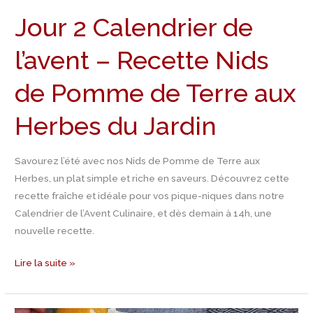
Recette
Jour 2 Calendrier de
Nids
de
l’avent – Recette Nids
Pomme
de
de Pomme de Terre aux
Terre
Herbes du Jardin
aux
Herbes
du
Savourez l’été avec nos Nids de Pomme de Terre aux
Jardin
Herbes, un plat simple et riche en saveurs. Découvrez cette
recette fraîche et idéale pour vos pique-niques dans notre
Calendrier de l’Avent Culinaire, et dès demain à 14h, une
nouvelle recette.
Lire la suite »