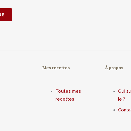
BE
Mes recettes
À propos
Toutes mes
Qui su
recettes
je ?
Conta