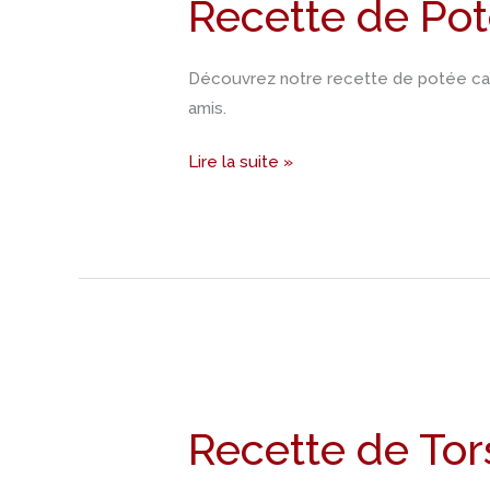
Recette de Po
Potée
Calédonienne
Découvrez notre recette de potée calé
amis.
Lire la suite »
Recette
de
Recette de Tors
Torshi
(Pickles