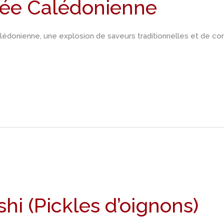
tée Calédonienne
donienne, une explosion de saveurs traditionnelles et de convi
hi (Pickles d’oignons)