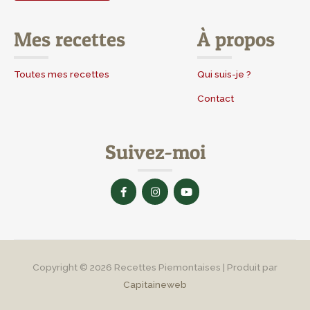
Mes recettes
À propos
Toutes mes recettes
Qui suis-je ?
Contact
Suivez-moi
F
I
Y
a
n
o
c
s
u
e
t
t
b
a
u
o
g
b
o
r
e
k
a
-
m
Copyright © 2026
Recettes Piemontaises
| Produit par
f
Capitaineweb