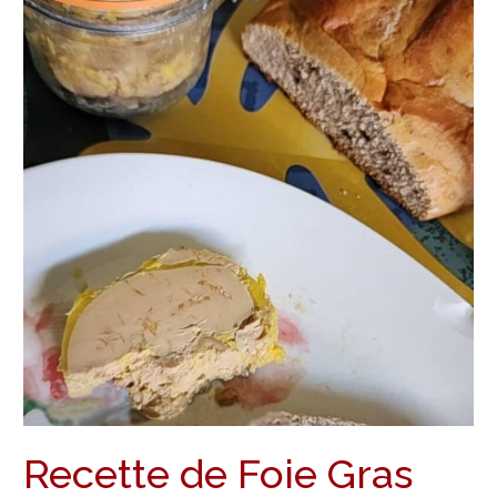
la
Vanille,
pour
le
Réveillon
Recette de Foie Gras