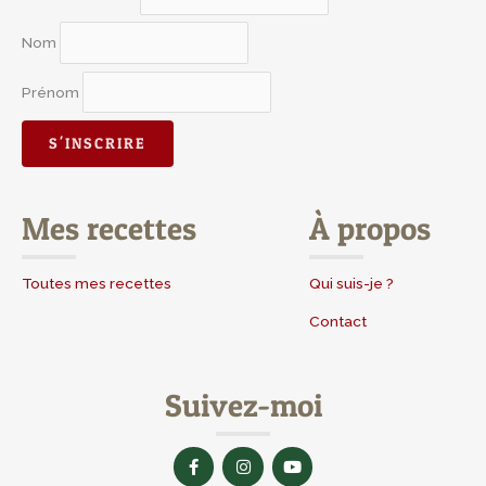
Nom
Prénom
Mes recettes
À propos
Toutes mes recettes
Qui suis-je ?
Contact
Suivez-moi
F
I
Y
a
n
o
c
s
u