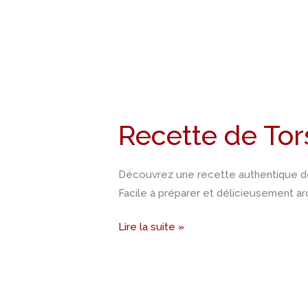
Recette
de
Recette de Tors
Torshi
(Pickles
d’oignons)
Découvrez une recette authentique de 
Facile à préparer et délicieusement ar
Lire la suite »