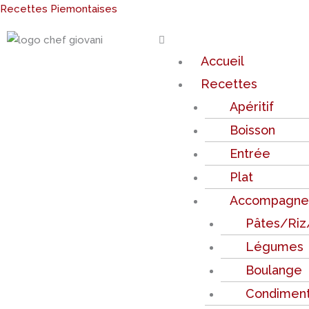
Aller
Recettes Piemontaises
au
Menu
contenu
Accueil
Recettes
Apéritif
Boisson
Entrée
Plat
Accompagn
Pâtes/Riz
Légumes
Boulange
Condimen