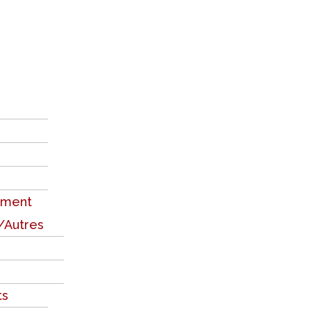
ement
/Autres
ts