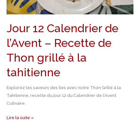
Recette
de
Thon
Jour 12 Calendrier de
grillé
à
l’Avent – Recette de
la
tahitienne
Thon grillé à la
tahitienne
Explorez les saveurs des îles avec notre Thon Grillé à la
Tahitienne, recette du jour 12 du Calendrier de l’Avent
Culinaire.
Lire la suite »