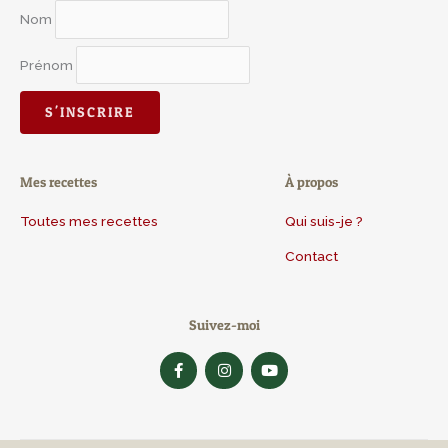
Nom
Prénom
Mes recettes
À propos
Toutes mes recettes
Qui suis-je ?
Contact
Suivez-moi
F
I
Y
a
n
o
c
s
u
e
t
t
b
a
u
o
g
b
o
r
e