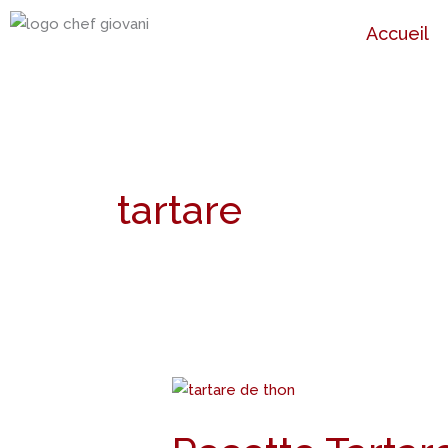
Aller
Accueil
au
contenu
tartare
Recette
Tartare
de