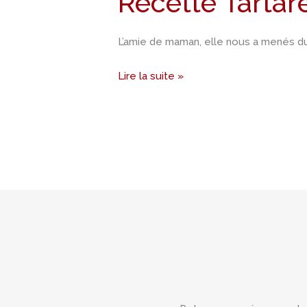
Recette Tartar
thon
à
L’amie de maman, elle nous a menés du 
la
papaye
Lire la suite »