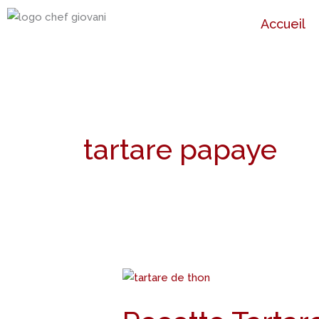
Aller
Accueil
au
contenu
tartare papaye
Recette
Tartare
de