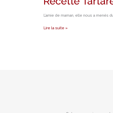
Recette Tartar
thon
à
L’amie de maman, elle nous a menés du 
la
papaye
Lire la suite »