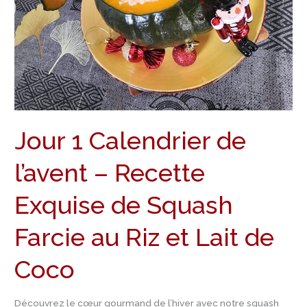
Recette
Exquise
de
Squash
Farcie
au
Riz
Jour 1 Calendrier de
et
Lait
l’avent – Recette
de
Coco
Exquise de Squash
Farcie au Riz et Lait de
Coco
Découvrez le cœur gourmand de l’hiver avec notre squash