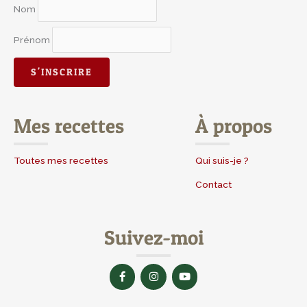
Nom
Prénom
Mes recettes
À propos
Toutes mes recettes
Qui suis-je ?
Contact
Suivez-moi
F
I
Y
a
n
o
c
s
u
e
t
t