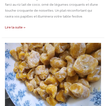
farci au riz lait de coco, orné de légumes croquants et d’une
touche croquante de noisettes. Un plat réconfortant qui
ravira vos papilles et illuminera votre table festive.
Lire la suite »
Recette
Gnocchi
de
squash
et
de
patate
douce