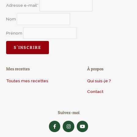
Adresse e-mail*
Nom
Prénom
Mes recettes
À propos
Toutes mes recettes
Qui suis-je ?
Contact
Suivez-moi
F
I
Y
a
n
o
c
s
u
e
t
t